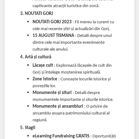
captivante atracții turistice din zonă.
3. NOUTATI GORJ
NOUTATI GORJ 2023
: Fii mereu la curent cu
cele mai recente știri și actualizări din Gorj.
15 AUGUST TISMANA
: Detalii despre unul
dintre cele mai importante evenimente
culturale ale anului.
4. Artă și cultură
Lăcaşe cult
: Explorează lăcașele de cult din
Gorj și înțelege moștenirea spirituală.
Zone Istorice
: Cunoaște locurile istorice și
poveștile lor.
Monumente și situri
: Detalii despre
monumentele importante și siturile istorice.
Monumente și ansambluri
: O privire de
ansamblu asupra patrimoniului cultural al
regiunii.
5. Stagii
eLearning Fundraising GRATIS
: Oportunități