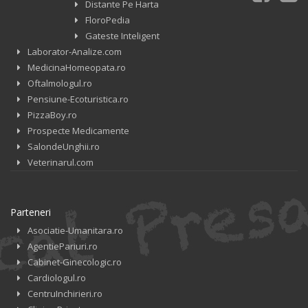
Distante Pe Harta
FloroPedia
Gateste Inteligent
Laborator-Analize.com
MedicinaHomeopata.ro
Oftalmologul.ro
Pensiune-Ecoturistica.ro
PizzaBoy.ro
Prospecte Medicamente
SalondeUnghii.ro
Veterinarul.com
Parteneri
Asociatie-Umanitara.ro
AgentiePariuri.ro
Cabinet-Ginecologic.ro
Cardiologul.ro
CentruInchirieri.ro