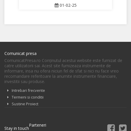
01-02-25
Comunicat presa
ComunicatPresa.ro Conţinutul acestui website este furnizat de
catre utilizatorii sai. Acest site furnizeaza instrumente de
informare, insa nu ofera niciun fel de sfat si nici nu face vreo
recomandare referitoare la anumite instrumente financiare,
investitii sau produse.
Intrebari frecvente
Termeni si conditii
Sustine Proiect
Parteneri
Stay in touch