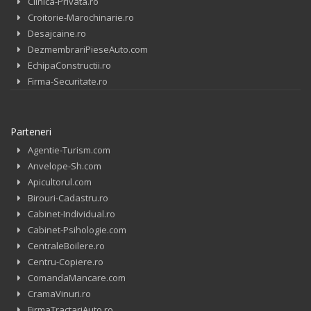
Clinica-Privata.ro
Croitorie-Marochinarie.ro
Desajcaine.ro
DezmembrariPieseAuto.com
EchipaConstructii.ro
Firma-Securitate.ro
Parteneri
Agentie-Turism.com
Anvelope-Sh.com
Apicultorul.com
Birouri-Cadastru.ro
Cabinet-Individual.ro
Cabinet-Psihologie.com
CentraleBoilere.ro
Centru-Copiere.ro
ComandaMancare.com
CramaVinuri.ro
FirmaTractariAuto.ro