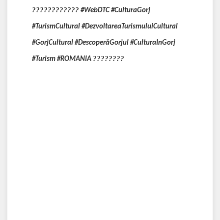
????????????
#WebDTC #CulturaGorj
#TurismCultural #DezvoltareaTurismuluiCultural
#GorjCultural #DescoperăGorjul #CulturaInGorj
????????
#Turism #ROMANIA