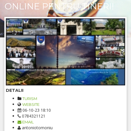
ONLINE PENTRU TINERI!
DETALII
TURISM
WEBSITE
06-10-23 18:10
0784321121
EMAIL
antoniotomoniu