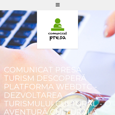
COMUNICAT PRESA
TURISM DESCOPERĂ
PLATFORMA WEBDTC -
DEZVOLTAREA
TURISMULUI CULTURAL - O
AVENTURĂ CULTURALĂ