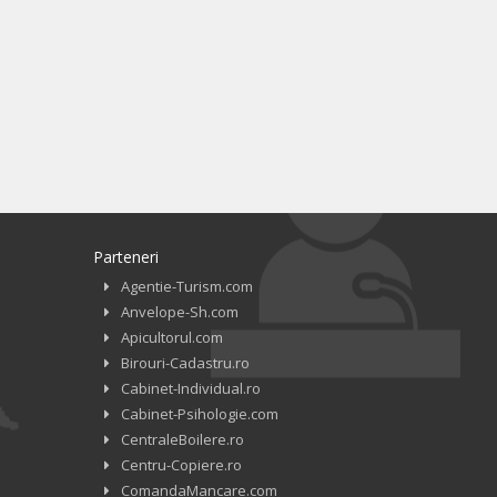
Parteneri
Agentie-Turism.com
Anvelope-Sh.com
Apicultorul.com
Birouri-Cadastru.ro
Cabinet-Individual.ro
Cabinet-Psihologie.com
CentraleBoilere.ro
Centru-Copiere.ro
ComandaMancare.com