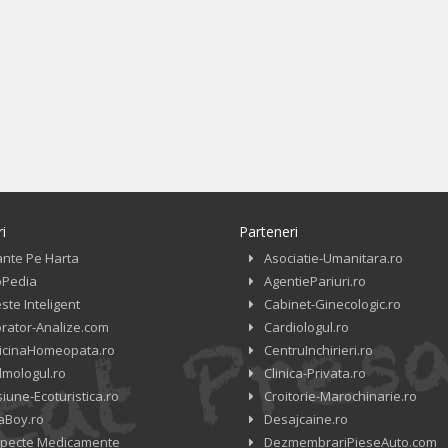
i
Parteneri
ante Pe Harta
Asociatie-Umanitara.ro
oPedia
AgentiePariuri.ro
ste Inteligent
Cabinet-Ginecologic.ro
rator-Analize.com
Cardiologul.ro
icinaHomeopata.ro
CentruInchirieri.ro
lmologul.ro
Clinica-Privata.ro
iune-Ecoturistica.ro
Croitorie-Marochinarie.ro
aBoy.ro
Desajcaine.ro
pecte Medicamente
DezmembrariPieseAuto.com