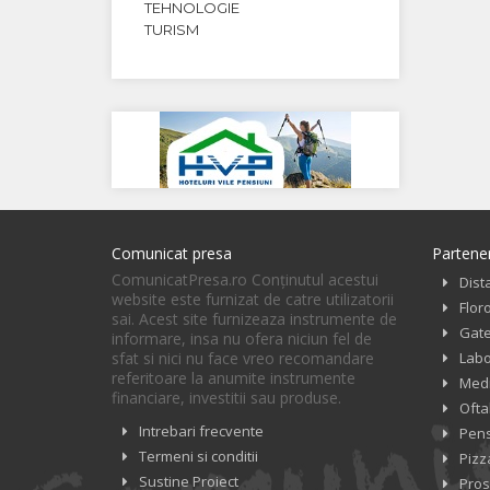
TEHNOLOGIE
TURISM
Comunicat presa
Partener
ComunicatPresa.ro Conţinutul acestui
Dist
website este furnizat de catre utilizatorii
Flor
sai. Acest site furnizeaza instrumente de
Gate
informare, insa nu ofera niciun fel de
sfat si nici nu face vreo recomandare
Labo
referitoare la anumite instrumente
Med
financiare, investitii sau produse.
Ofta
Intrebari frecvente
Pens
Termeni si conditii
Pizz
Sustine Proiect
Pros