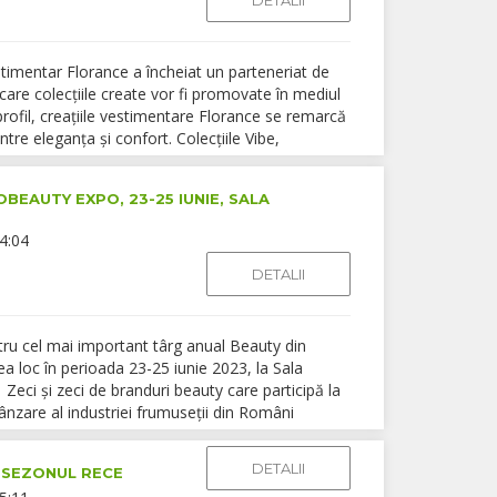
DETALII
timentar Florance a încheiat un parteneriat de
are colecțiile create vor fi promovate în mediul
rofil, creațiile vestimentare Florance se remarcă
dintre eleganța și confort. Colecțiile Vibe,
BEAUTY EXPO, 23-25 IUNIE, SALA
4:04
DETALII
ntru cel mai important târg anual Beauty din
loc în perioada 23-25 iunie 2023, la Sala
 Zeci și zeci de branduri beauty care participă la
nzare al industriei frumuseții din Români
DETALII
ÎN SEZONUL RECE