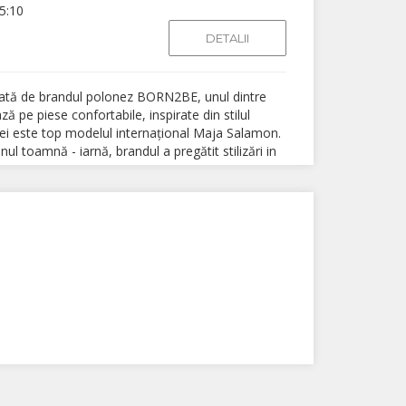
5:10
DETALII
ată de brandul polonez BORN2BE, unul dintre
ă pe piese confortabile, inspirate din stilul
i este top modelul internațional Maja Salamon.
ul toamnă - iarnă, brandul a pregătit stilizări in