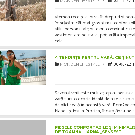
03-11-22 1
MONDEN LIFESTYLE
Vremea rece și-a intrat în drepturi și od
îmbrăcăm cât mai gros și mai confortabil
stilul personal al ținutelor, combinat cu 
vestimentare potrivite, poți arăta impecabi
cele
4 TENDINȚE PENTRU VARĂ: CE ȚINU
30-06-22 1
MONDEN LIFESTYLE
Sezonul verii este mult așteptat pentru a ex
vară sunt o ocazie ideală de a te distra c
de plictiseală în această vară! Born2be.c
Napoli și insula Procida, încurajându-ne s
PIESELE CONFORTABILE ȘI MINIMALI
DE TOAMNĂ - IARNĂ „SENSES”