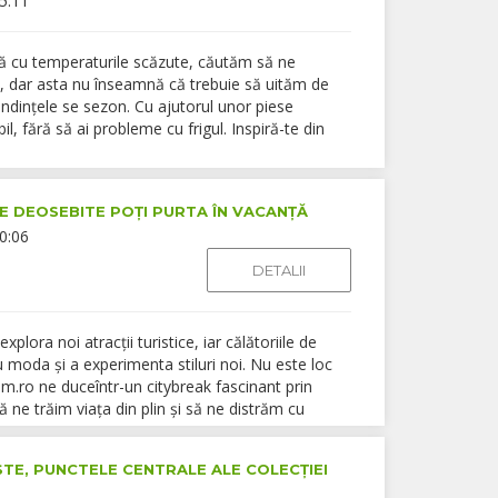
5:11
ată cu temperaturile scăzute, căutăm să ne
, dar asta nu înseamnă că trebuie să uităm de
tendințele se sezon. Cu ajutorul unor piese
l, fără să ai probleme cu frigul. Inspiră-te din
TE DEOSEBITE POȚI PURTA ÎN VACANȚĂ
0:06
DETALII
plora noi atracții turistice, iar călătoriile de
u moda și a experimenta stiluri noi. Nu este loc
om.ro ne duceîntr-un citybreak fascinant prin
ă ne trăim viața din plin și să ne distrăm cu
STE, PUNCTELE CENTRALE ALE COLECȚIEI