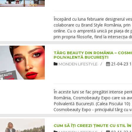
Începând cu luna februarie designerul ves
colaborare cu Brand Style România, prin c
online. Cu o amprentă unică pe piața de p
prin propria filosofie, fiind la intersecția 
TÂRG BEAUTY DIN ROMÂNIA – COSMO
POLIVALENTĂ BUCUREȘTI
21-04-23 1
MONDEN LIFESTYLE
În aceste luni se fac pregătiri intense pe
România, Cosmobeauty Expo care va avea 
Polivalentă București. (Calea Piscului 10)
Cosmobeauty Expo - principalul târg cu vâ
CUM SĂ ÎȚI CREEZI ȚINUTE CU STIL 