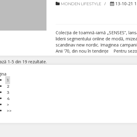
13-10-21 1
MONDEN LIFESTYLE
Colecția de toamnă-iarnă „SENSES”, lans
liderii segmentului online de modă, mizeaz
scandinav new nordic. Imaginea campanie
Anii ’70, din nou în tendințe Pentru sezon
ază 1-5 din 19 rezultate.
ina
1
2
3
4
>
>>