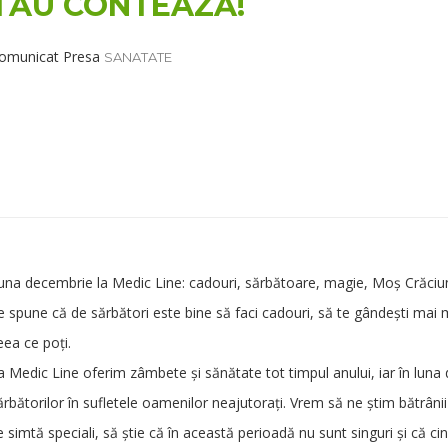
TĂU CONTEAZĂ!
omunicat Presa
SANATATE
una decembrie la Medic Line: cadouri, sărbătoare, magie, Moș Crăciun, 
e spune că de sărbători este bine să faci cadouri, să te gândești mai mult
eea ce poți.
a Medic Line oferim zâmbete și sănătate tot timpul anului, iar în lu
ărbătorilor în sufletele oamenilor neajutorați. Vrem să ne știm bătrânii b
e simtă speciali, să știe că în această perioadă nu sunt singuri și că ci