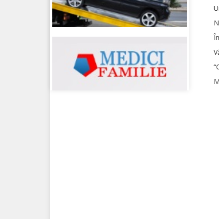
U
N
Î
V
“
M