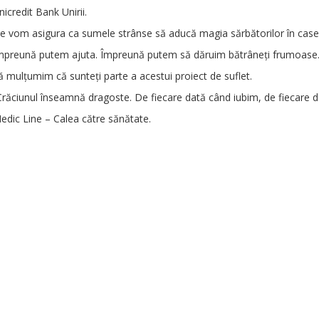
nicredit Bank Unirii.
e vom asigura ca sumele strânse să aducă magia sărbătorilor în casel
mpreună putem ajuta. Împreună putem să dăruim bătrâneți frumoase.
ă mulțumim că sunteți parte a acestui proiect de suflet.
Crăciunul înseamnă dragoste. De fiecare dată când iubim, de fiecare d
edic Line – Calea către sănătate.