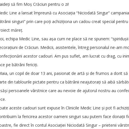
aideți să fim Moș Crăciun pentru o zi!
edic Line a lansat împreună cu Asociația “Niciodată Singur” campania
ătrânii singuri” prin care poți achiziționa un cadou creat special pentru
roiect măreț.
oi, echipa Medic Line, sau așa cum ne place să ne spunem: “spiriduși
ecorațiuni de Crăciun. Medicii, asistentele, întreg personalul ne-am m
onfecționării acestor cadouri. Am pus suflet, am lucrat cu drag, cu i
ace pe bătrâni fericiți.
aia, un copil de doar 13 ani, pasionat de artă și de frumos a dorit să s
arte din tablourile pictate pentru ca bătrânii neajutorați să aibă sărbă
nsăși persoanele vârstnice care au nevoie de ajutorul nostru au confec
ece.
oate aceste cadouri sunt expuse în Clinicile Medic Line și pot fi achiziț
ontribuim la fericirea acestor oameni singuri sau putem face donații fie
oastre, fie direct în contul Asociației Niciodată Singur – prietenii v