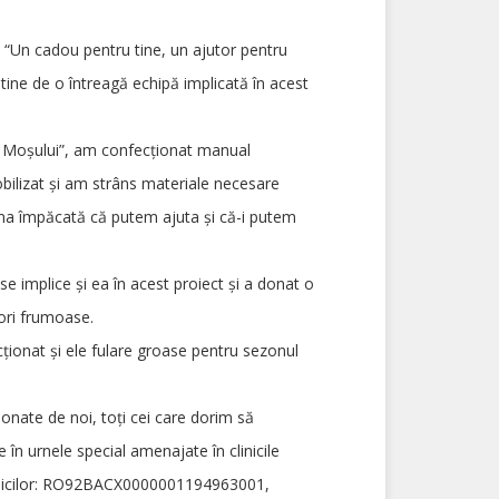
 “Un cadou pentru tine, un ajutor pentru
 tine de o întreagă echipă implicată în acest
i Moșului”, am confecționat manual
obilizat și am strâns materiale necesare
nima împăcată că putem ajuta și că-i putem
e implice și ea în acest proiect și a donat o
tori frumoase.
ționat și ele fulare groase pentru sezonul
ionate de noi, toți cei care dorim să
 în urnele special amenajate în clinicile
ârstnicilor: RO92BACX0000001194963001,