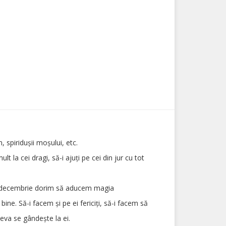
spiridușii moșului, etc.
 la cei dragi, să-i ajuți pe cei din jur cu tot
na decembrie dorim să aducem magia
ine. Să-i facem și pe ei fericiți, să-i facem să
neva se gândește la ei.