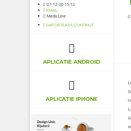
07-12-20 15:12
EMAIL
MedicLine
C
RAPORTEAZA CONTINUT
APLICATIE ANDROID
L
S
APLICATIE IPHONE
c
L
s
s