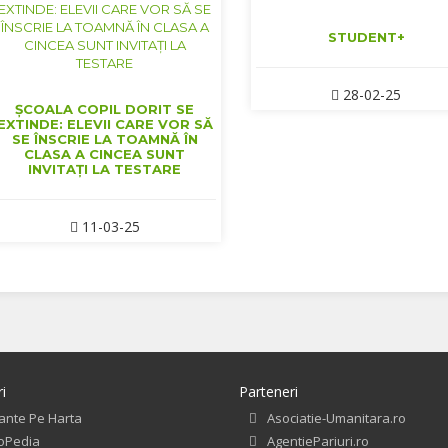
STUDENT+
28-02-25
ȘCOALA COPIL DORIT SE
EXTINDE: ELEVII CARE VOR SĂ
SE ÎNSCRIE LA TOAMNĂ ÎN
CLASA A CINCEA SUNT
INVITAȚI LA TESTARE
11-03-25
i
Parteneri
ante Pe Harta
Asociatie-Umanitara.ro
roPedia
AgentiePariuri.ro