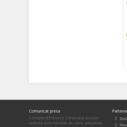
Comunicat presa
Partener
ComunicatPresa.ro Conţinutul acestui
Dist
website este furnizat de catre utilizatorii
Flo