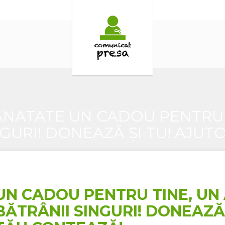
NATATE UN CADOU PENTRU 
GURI! DONEAZĂ ȘI TU! AJU
UN CADOU PENTRU TINE, UN
BĂTRÂNII SINGURI! DONEAZĂ