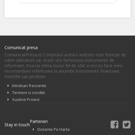
Comunicat presa
ComunicatPresa.ro Conţinutul acestui website este furnizat de
catre utilizatorii sai. Acest site furnizeaza instrumente de
informare, insa nu ofera niciun fel de sfat si nici nu face vreo
recomandare referitoare la anumite instrumente financiare,
investitii sau produse.
Intrebari frecvente
Termeni si conditii
Sustine Proiect
Parteneri
Stay in touch
Distante Pe Harta