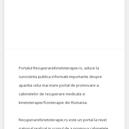
Portalul RecuperareKinetoterapie.ro, aduce la
cunostinta publica informatii importante despre
aparitia celui mai mare portal de promovare a
cabinetelor de recuperare medicala si
kinetoterapie/fizioterapie din Romania.
RecuperareKinetoterapie.ro este un portal la nivel
national realizat in scopul de a promova cabinetele