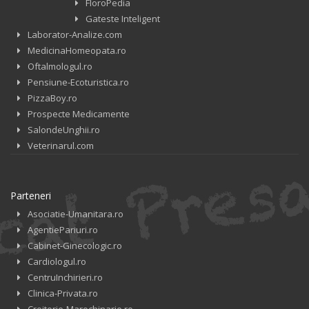
FloroPedia
Gateste Inteligent
Laborator-Analize.com
MedicinaHomeopata.ro
Oftalmologul.ro
Pensiune-Ecoturistica.ro
PizzaBoy.ro
Prospecte Medicamente
SalondeUnghii.ro
Veterinarul.com
Parteneri
Asociatie-Umanitara.ro
AgentiePariuri.ro
Cabinet-Ginecologic.ro
Cardiologul.ro
CentruInchirieri.ro
Clinica-Privata.ro
Croitorie-Marochinarie.ro