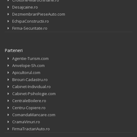
Desajcaine.ro
DezmembrariPieseAuto.com
EchipaConstructii.ro
Firma-Securitate.ro
Parteneri
Agentie-Turism.com
Anvelope-Sh.com
Apicultorul.com
Birouri-Cadastru.ro
Cabinet-Individual.ro
Cabinet-Psihologie.com
CentraleBoilere.ro
Centru-Copiere.ro
ComandaMancare.com
CramaVinuri.ro
FirmaTractariAuto.ro