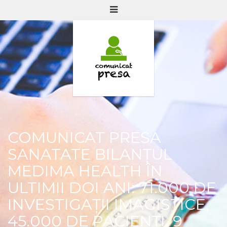
COMUNICAT PRESA
SANATATE BILANȚUL
MEDIMA HEALTH ÎN
ULTIMII DOI ANI: 71.000 DE
INVESTIGAȚII IMAGISTICE,
45.000 DE PACIENȚI, 9