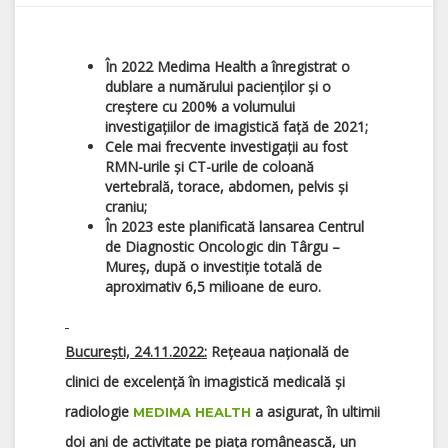
În 2022 Medima Health a înregistrat o
dublare a numărului pacienților și o
creștere cu 200% a volumului
investigațiilor de imagistică față de 2021;
Cele mai frecvente investigații au fost
RMN-urile și CT-urile de coloană
vertebrală, torace, abdomen, pelvis și
craniu;
În 2023 este planificată lansarea Centrul
de Diagnostic Oncologic din Târgu –
Mureş, după o investiţie totală de
aproximativ 6,5 milioane de euro.
București,
24.11.2022
:
Rețeaua națională
de
clinici de excelență în imagistică medicală și
radiologie
a asigurat, în ultimii
MEDIMA HEALTH
doi ani de activitate pe piața românească, un