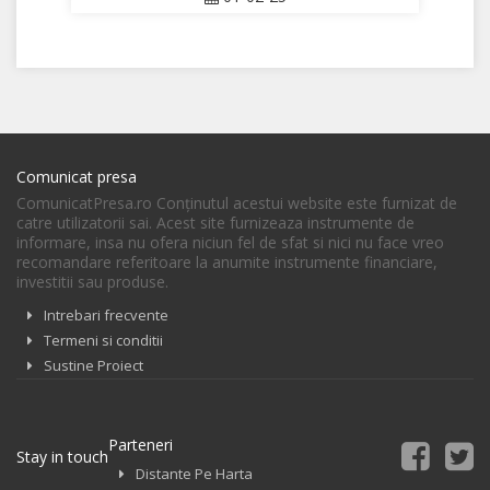
Comunicat presa
ComunicatPresa.ro Conţinutul acestui website este furnizat de
catre utilizatorii sai. Acest site furnizeaza instrumente de
informare, insa nu ofera niciun fel de sfat si nici nu face vreo
recomandare referitoare la anumite instrumente financiare,
investitii sau produse.
Intrebari frecvente
Termeni si conditii
Sustine Proiect
Parteneri
Stay in touch
Distante Pe Harta