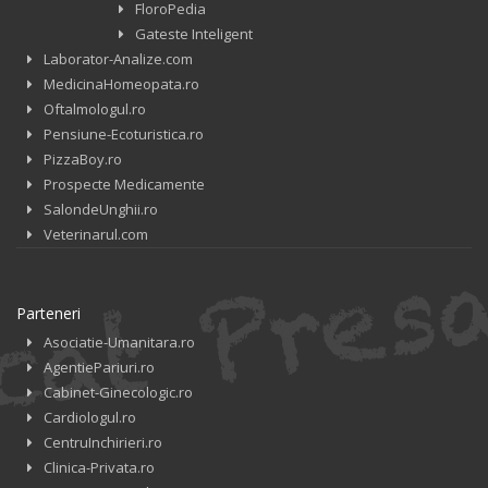
FloroPedia
Gateste Inteligent
Laborator-Analize.com
MedicinaHomeopata.ro
Oftalmologul.ro
Pensiune-Ecoturistica.ro
PizzaBoy.ro
Prospecte Medicamente
SalondeUnghii.ro
Veterinarul.com
Parteneri
Asociatie-Umanitara.ro
AgentiePariuri.ro
Cabinet-Ginecologic.ro
Cardiologul.ro
CentruInchirieri.ro
Clinica-Privata.ro