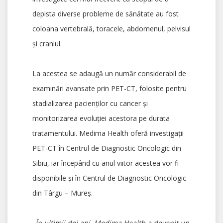
depista diverse probleme de sănătate au fost
coloana vertebrală, toracele, abdomenul, pelvisul
și craniul.
La acestea se adaugă un număr considerabil de
examinări avansate prin PET-CT, folosite pentru
stadializarea pacienților cu cancer şi
monitorizarea evoluției acestora pe durata
tratamentului. Medima Health oferă investigații
PET-CT în Centrul de Diagnostic Oncologic din
Sibiu, iar începând cu anul viitor acestea vor fi
disponibile și în Centrul de Diagnostic Oncologic
din Târgu – Mureş.
„În ultimii doi ani, Medima Health a devenit un