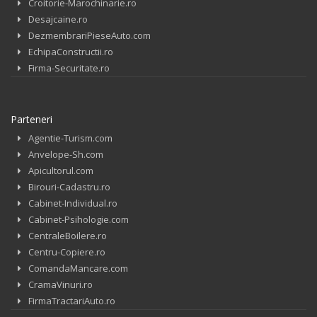
Croitorie-Marochinarie.ro
Desajcaine.ro
DezmembrariPieseAuto.com
EchipaConstructii.ro
Firma-Securitate.ro
Parteneri
Agentie-Turism.com
Anvelope-Sh.com
Apicultorul.com
Birouri-Cadastru.ro
Cabinet-Individual.ro
Cabinet-Psihologie.com
CentraleBoilere.ro
Centru-Copiere.ro
ComandaMancare.com
CramaVinuri.ro
FirmaTractariAuto.ro