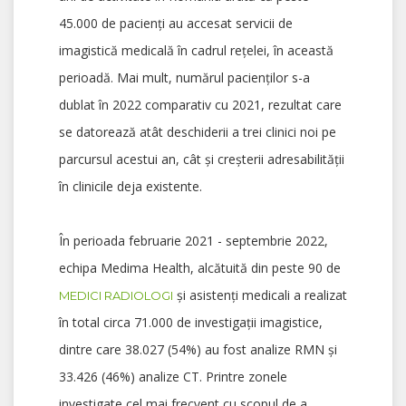
45.000 de pacienți au accesat servicii de
imagistică medicală în cadrul rețelei, în această
perioadă. Mai mult, numărul pacienților s-a
dublat în 2022 comparativ cu 2021, rezultat care
se datorează atât deschiderii a trei clinici noi pe
parcursul acestui an, cât și creșterii adresabilității
în clinicile deja existente.
În perioada februarie 2021 - septembrie 2022,
echipa Medima Health, alcătuită din peste 90 de
și asistenți medicali a realizat
MEDICI RADIOLOGI
în total circa 71.000 de investigații imagistice,
dintre care 38.027 (54%) au fost analize RMN și
33.426 (46%) analize CT. Printre zonele
investigate cel mai frecvent cu scopul de a