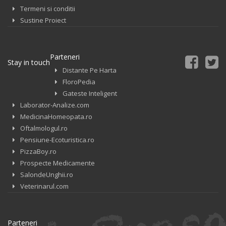
Termeni si conditii
Sustine Proiect
Parteneri
Stay in touch
Distante Pe Harta
FloroPedia
Gateste Inteligent
Laborator-Analize.com
MedicinaHomeopata.ro
Oftalmologul.ro
Pensiune-Ecoturistica.ro
PizzaBoy.ro
Prospecte Medicamente
SalondeUnghii.ro
Veterinarul.com
Parteneri