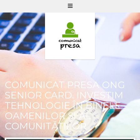
COMUNICAT PRESA ONG
SENIOR CARD. INVESTIM
TEHNOLOGIE ÎN BINELE
OAMENILOR ȘI AL
COMUNITĂȚILOR