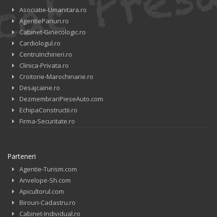
Asociatie-Umanitara.ro
AgentiePariuri.ro
Cabinet-Ginecologic.ro
Cardiologul.ro
CentruInchirieri.ro
Clinica-Privata.ro
Croitorie-Marochinarie.ro
Desajcaine.ro
DezmembrariPieseAuto.com
EchipaConstructii.ro
Firma-Securitate.ro
Parteneri
Agentie-Turism.com
Anvelope-Sh.com
Apicultorul.com
Birouri-Cadastru.ro
Cabinet-Individual.ro