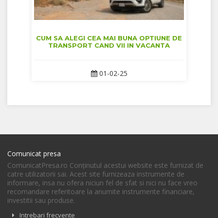
CUM SA ALEGI CEA MAI BUNA OPTIUNE DE
TRANSPORT CAND VII IN VACANTA
01-02-25
Comunicat presa
ComunicatPresa.ro Conţinutul acestui website este furnizat de
catre utilizatorii sai. Acest site furnizeaza instrumente de
informare, insa nu ofera niciun fel de sfat si nici nu face vreo
recomandare referitoare la anumite instrumente financiare,
investitii sau produse.
Intrebari frecvente