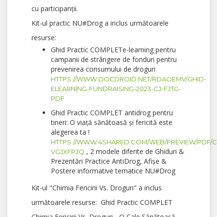
cu participanții.
Kit-ul practic NU#Drog a inclus următoarele
resurse:
Ghid Practic COMPLETe-learning pentru
campanii de strângere de fonduri pentru
prevenirea consumului de droguri
HTTPS://WWW.DOCDROID.NET/RDAOEMV/GHID-
ELEARNING-FUNDRAISING-2023-CJ-FJTG-
PDF
Ghid Practic COMPLET antidrog pentru
tineri: O viață sănătoasă și fericită este
alegerea ta !
HTTPS://WWW.4SHARED.COM/WEB/PREVIEW/PDF/C
, 2 modele diferite de Ghiduri &
VGJXFPJQ
Prezentări Practice AntiDrog, Afișe &
Postere informative tematice NU#Drog
Kit-ul "Chimia Fericirii Vs. Droguri" a inclus
următoarele resurse: Ghid Practic COMPLET
Chimia Fericirii Vs. Droguri - O Cale Sănătoasă