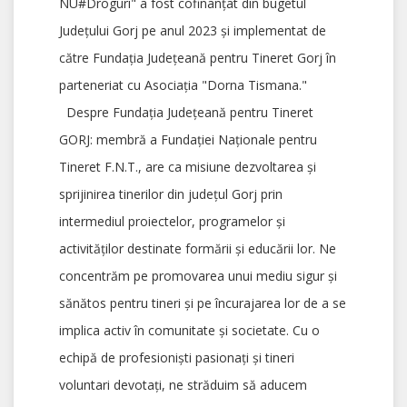
NU#Droguri" a fost cofinanțat din bugetul
Județului Gorj pe anul 2023 și implementat de
către Fundația Județeană pentru Tineret Gorj în
parteneriat cu Asociația "Dorna Tismana."
Despre Fundația Județeană pentru Tineret
GORJ: membră a Fundației Naționale pentru
Tineret F.N.T., are ca misiune dezvoltarea și
sprijinirea tinerilor din județul Gorj prin
intermediul proiectelor, programelor și
activităților destinate formării și educării lor. Ne
concentrăm pe promovarea unui mediu sigur și
sănătos pentru tineri și pe încurajarea lor de a se
implica activ în comunitate și societate. Cu o
echipă de profesioniști pasionați și tineri
voluntari devotați, ne străduim să aducem