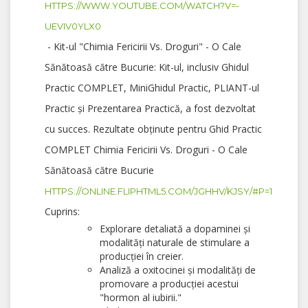
HTTPS://WWW.YOUTUBE.COM/WATCH?V=-
UEVIV0YLX0
- Kit-ul "Chimia Fericirii Vs. Droguri" - O Cale
Sănătoasă către Bucurie: Kit-ul, inclusiv Ghidul
Practic COMPLET, MiniGhidul Practic, PLIANT-ul
Practic și Prezentarea Practică, a fost dezvoltat
cu succes. Rezultate obținute pentru Ghid Practic
COMPLET Chimia Fericirii Vs. Droguri - O Cale
Sănătoasă către Bucurie
HTTPS://ONLINE.FLIPHTML5.COM/JGHHV/KJSY/#P=1
Cuprins:
Explorare detaliată a dopaminei și
modalități naturale de stimulare a
producției în creier.
Analiză a oxitocinei și modalități de
promovare a producției acestui
"hormon al iubirii."