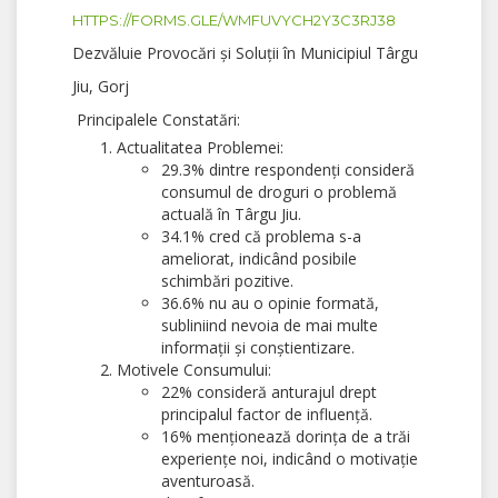
HTTPS://FORMS.GLE/WMFUVYCH2Y3C3RJ38
Dezvăluie Provocări și Soluții în Municipiul Târgu
Jiu, Gorj
Principalele Constatări:
Actualitatea Problemei:
29.3% dintre respondenți consideră
consumul de droguri o problemă
actuală în Târgu Jiu.
34.1% cred că problema s-a
ameliorat, indicând posibile
schimbări pozitive.
36.6% nu au o opinie formată,
subliniind nevoia de mai multe
informații și conștientizare.
Motivele Consumului:
22% consideră anturajul drept
principalul factor de influență.
16% menționează dorința de a trăi
experiențe noi, indicând o motivație
aventuroasă.