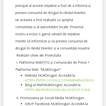
principal al acestei inițiative a fost de a informa și
preveni consumul de droguri în rândul tinerilor,
iar aceasta a fost realizată cu sprijinul
comunității și al autorităților locale. Proiectul
nostru a inclus o gamă variată de inițiative
menite să informeze și să prevină consumul de
droguri în rândul tinerilor și a comunității noastre.
Realizări-cheie ale Proiectului:
I. Platforma WebFJTG și Comunicate de Presă +
Platforma Web "NU#Droguri":
Website NU#Droguri: Accesibil la
.
HTTPS://SITES.GOOGLE.COM/VIEW/NUDROG
Blog-ul WebNU#Droguri: Accesibil la
.
HTTPS://ANTIDROG2020.BLOGSPOT.COM/
II. Promovarea pe Social Media NU#Droguri:
GRUP Facebook NU#Droguri: Accesibil la