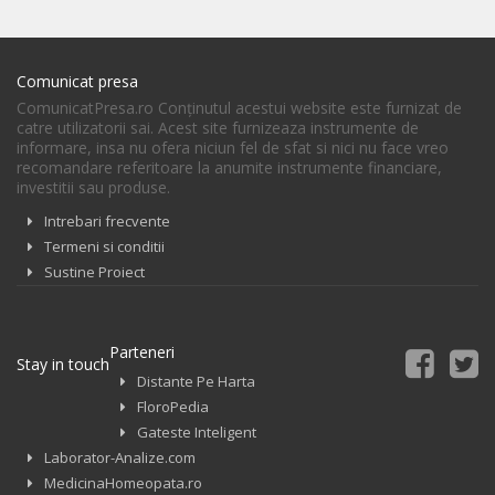
Comunicat presa
ComunicatPresa.ro Conţinutul acestui website este furnizat de
catre utilizatorii sai. Acest site furnizeaza instrumente de
informare, insa nu ofera niciun fel de sfat si nici nu face vreo
recomandare referitoare la anumite instrumente financiare,
investitii sau produse.
Intrebari frecvente
Termeni si conditii
Sustine Proiect
Parteneri
Stay in touch
Distante Pe Harta
FloroPedia
Gateste Inteligent
Laborator-Analize.com
MedicinaHomeopata.ro