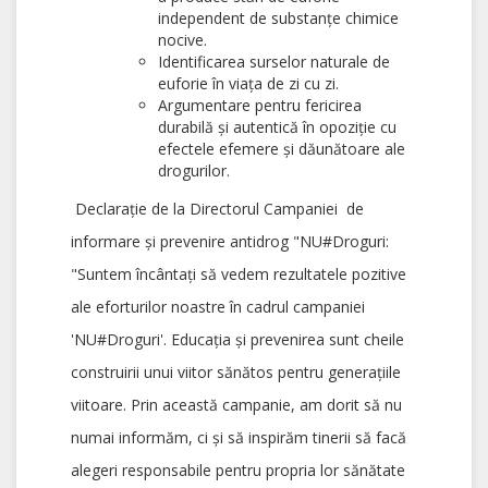
independent de substanțe chimice
nocive.
Identificarea surselor naturale de
euforie în viața de zi cu zi.
Argumentare pentru fericirea
durabilă și autentică în opoziție cu
efectele efemere și dăunătoare ale
drogurilor.
Declarație de la Directorul Campaniei de
informare și prevenire antidrog "NU#Droguri:
"Suntem încântați să vedem rezultatele pozitive
ale eforturilor noastre în cadrul campaniei
'NU#Droguri'. Educația și prevenirea sunt cheile
construirii unui viitor sănătos pentru generațiile
viitoare. Prin această campanie, am dorit să nu
numai informăm, ci și să inspirăm tinerii să facă
alegeri responsabile pentru propria lor sănătate