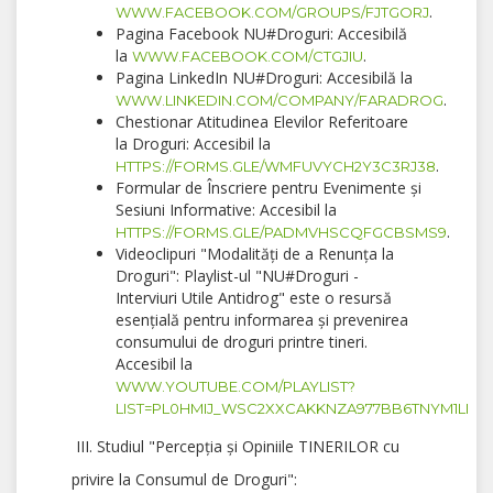
.
WWW.FACEBOOK.COM/GROUPS/FJTGORJ
Pagina Facebook NU#Droguri: Accesibilă
la
.
WWW.FACEBOOK.COM/CTGJIU
Pagina LinkedIn NU#Droguri: Accesibilă la
.
WWW.LINKEDIN.COM/COMPANY/FARADROG
Chestionar Atitudinea Elevilor Referitoare
la Droguri: Accesibil la
.
HTTPS://FORMS.GLE/WMFUVYCH2Y3C3RJ38
Formular de Înscriere pentru Evenimente și
Sesiuni Informative: Accesibil la
.
HTTPS://FORMS.GLE/PADMVHSCQFGCBSMS9
Videoclipuri "Modalități de a Renunța la
Droguri": Playlist-ul "NU#Droguri -
Interviuri Utile Antidrog" este o resursă
esențială pentru informarea și prevenirea
consumului de droguri printre tineri.
Accesibil la
WWW.YOUTUBE.COM/PLAYLIST?
LIST=PL0HMIJ_WSC2XXCAKKNZA977BB6TNYM1LI
III. Studiul "Percepția și Opiniile TINERILOR cu
privire la Consumul de Droguri":