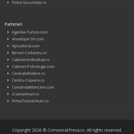
Firma-Securitate.ro
Parteneri
Agentie-Turism.com
Anvelope-Sh.com
Apicultorul.com
Birouri-Cadastru.ro
Cabinet-Individual.ro
Cabinet-Psihologie.com
CentraleBoilere.ro
Centru-Copiere.ro
ComandaMancare.com
CramaVinuri.ro
FirmaTractariAuto.ro
Copyright 2026 © ComunicatPresa.ro. All rights reserved.