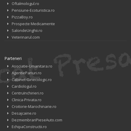
Oftalmologul.ro
Pensiune-Ecoturistica.ro
PizzaBoy.ro
Prospecte Medicamente
SalondeUnghii.ro
Veterinarul.com
Parteneri
Asociatie-Umanitara.ro
AgentiePariuri.ro
Cabinet-Ginecologic.ro
Cardiologul.ro
CentruInchirieri.ro
Clinica-Privata.ro
Croitorie-Marochinarie.ro
Desajcaine.ro
DezmembrariPieseAuto.com
EchipaConstructii.ro