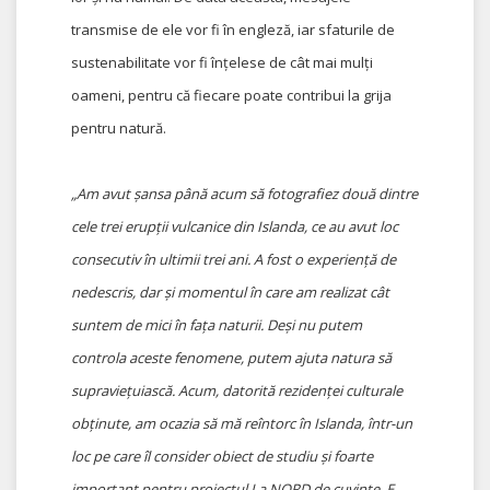
transmise de ele vor fi în engleză, iar sfaturile de
sustenabilitate vor fi înțelese de cât mai mulți
oameni, pentru că fiecare poate contribui la grija
pentru natură.
„Am avut șansa până acum să fotografiez două dintre
cele trei erupții vulcanice din Islanda, ce au avut loc
consecutiv în ultimii trei ani. A fost o experiență de
nedescris,
dar și momentul în care am realizat cât
suntem de mici în fața naturii. Deși nu putem
controla aceste fenomene, putem ajuta natura să
supraviețuiască. Acum, datorită rezidenței culturale
obținute, am ocazia să mă reîntorc în Islanda, într-un
loc pe care îl consider obiect de studiu și foarte
important pentru proiectul La NORD de cuvinte. E