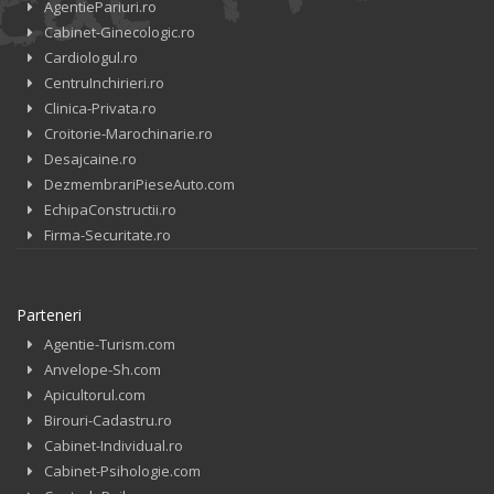
AgentiePariuri.ro
Cabinet-Ginecologic.ro
Cardiologul.ro
CentruInchirieri.ro
Clinica-Privata.ro
Croitorie-Marochinarie.ro
Desajcaine.ro
DezmembrariPieseAuto.com
EchipaConstructii.ro
Firma-Securitate.ro
Parteneri
Agentie-Turism.com
Anvelope-Sh.com
Apicultorul.com
Birouri-Cadastru.ro
Cabinet-Individual.ro
Cabinet-Psihologie.com