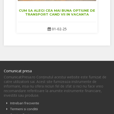
CUM SA ALEGI CEA MAI BUNA OPTIUNE DE
TRANSPORT CAND VII IN VACANTA
01-02-25
Comunicat presa
ComunicatPresa.ro Conţinutul acestui website este furnizat de
catre utilizatorii sai. Acest site furnizeaza instrumente de
informare, insa nu ofera niciun fel de sfat si nici nu face vreo
recomandare referitoare la anumite instrumente financiare,
investitii sau produse.
Intrebari frecvente
Termeni si conditii