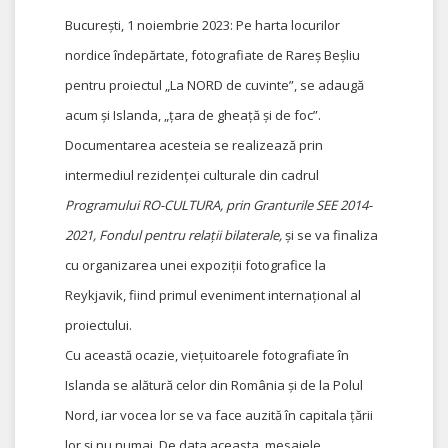
București, 1 noiembrie 2023: Pe harta locurilor
nordice îndepărtate, fotografiate de Rareș Beșliu
pentru proiectul „La NORD de cuvinte”, se adaugă
acum și Islanda, „țara de gheață și de foc”.
Documentarea acesteia se realizează prin
intermediul rezidenței culturale din cadrul
Programului RO-CULTURA, prin Granturile SEE 2014-
2021, Fondul pentru relații bilaterale,
și se va finaliza
cu organizarea unei expoziții fotografice la
Reykjavik, fiind primul eveniment internațional al
proiectului.
Cu această ocazie, viețuitoarele fotografiate în
Islanda se alătură celor din România și de la Polul
Nord, iar vocea lor se va face auzită în capitala țării
lor și nu numai. De data aceasta, mesajele