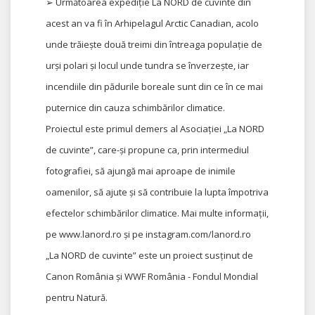
➢ Următoarea expediție La NORD de cuvinte din
acest an va fi în Arhipelagul Arctic Canadian, acolo
unde trăiește două treimi din întreaga populație de
urși polari și locul unde tundra se înverzește, iar
incendiile din pădurile boreale sunt din ce în ce mai
puternice din cauza schimbărilor climatice.
Proiectul este primul demers al Asociației „La NORD
de cuvinte”, care-și propune ca, prin intermediul
fotografiei, să ajungă mai aproape de inimile
oamenilor, să ajute și să contribuie la lupta împotriva
efectelor schimbărilor climatice. Mai multe informații,
pe www.lanord.ro și pe instagram.com/lanord.ro
„La NORD de cuvinte” este un proiect susținut de
Canon România și WWF România - Fondul Mondial
pentru Natură.