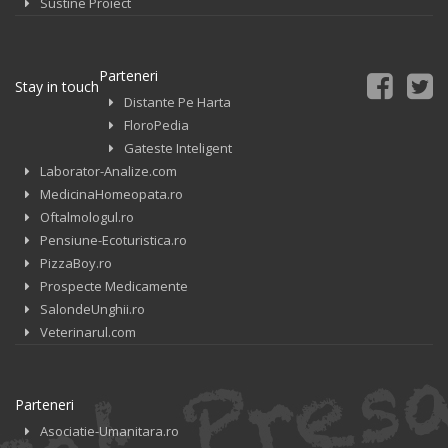
Sustine Proiect
Parteneri
Stay in touch
Distante Pe Harta
FloroPedia
Gateste Inteligent
Laborator-Analize.com
MedicinaHomeopata.ro
Oftalmologul.ro
Pensiune-Ecoturistica.ro
PizzaBoy.ro
Prospecte Medicamente
SalondeUnghii.ro
Veterinarul.com
Parteneri
Asociatie-Umanitara.ro