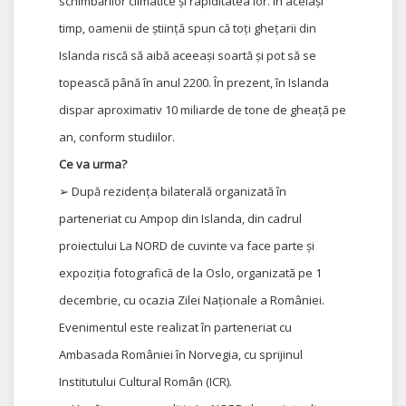
schimbărilor climatice și rapiditatea lor. În același
timp, oamenii de știință spun că toți ghețarii din
Islanda riscă să aibă aceeași soartă și pot să se
topească până în anul 2200. În prezent, în Islanda
dispar aproximativ 10 miliarde de tone de gheață pe
an, conform studiilor.
Ce va urma?
➢ După rezidența bilaterală organizată în
parteneriat cu Ampop din Islanda, din cadrul
proiectului La NORD de cuvinte va face parte și
expoziția fotografică de la Oslo, organizată pe 1
decembrie, cu ocazia Zilei Naționale a României.
Evenimentul este realizat în parteneriat cu
Ambasada României în Norvegia, cu sprijinul
Institutului Cultural Român (ICR).