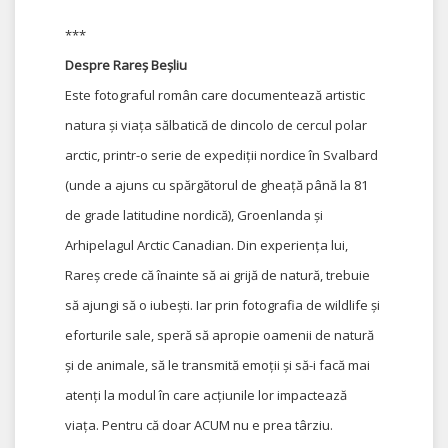
***
Despre Rareș Beșliu
Este fotograful român care documentează artistic
natura și viața sălbatică de dincolo de cercul polar
arctic, printr-o serie de expediții nordice în Svalbard
(unde a ajuns cu spărgătorul de gheață până la 81
de grade latitudine nordică), Groenlanda și
Arhipelagul Arctic Canadian. Din experiența lui,
Rareș crede că înainte să ai grijă de natură, trebuie
să ajungi să o iubești. Iar prin fotografia de wildlife și
eforturile sale, speră să apropie oamenii de natură
și de animale, să le transmită emoții și să-i facă mai
atenți la modul în care acțiunile lor impactează
viața. Pentru că doar ACUM nu e prea târziu.