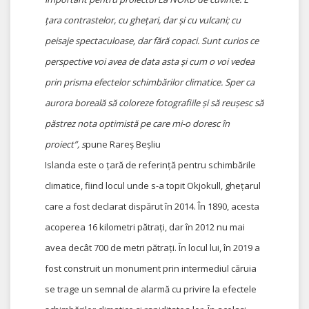
țara contrastelor, cu ghețari, dar și cu vulcani; cu
peisaje spectaculoase, dar fără copaci. Sunt curios ce
perspective voi avea de data asta și cum o voi vedea
prin prisma efectelor schimbărilor climatice. Sper ca
aurora boreală să coloreze fotografiile și să reușesc să
păstrez nota optimistă pe care mi-o doresc în
proiect”, s
pune Rareș Beșliu
Islanda este o țară de referință pentru schimbările
climatice, fiind locul unde s-a topit Okjokull, ghețarul
care a fost declarat dispărut în 2014. În 1890, acesta
acoperea 16
kilometri pătrați, dar în 2012 nu mai
avea decât 700 de metri pătrați. În locul lui, în 2019 a
fost construit un monument prin intermediul căruia
se trage un semnal de alarmă cu privire la efectele