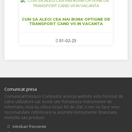
CUM SA ALEGI CEA MAI BUNA OPTIUNE DE
TRANSPORT CAND VII IN VACANTA
01-02-25
Comunicat presa
ComunicatPresa.ro Conţinutul acestui website este furnizat de
catre utilizatorii sai. Acest site furnizeaza instrumente de
informare, insa nu ofera niciun fel de sfat si nici nu face vreo
recomandare referitoare la anumite instrumente financiare,
investitii sau produse.
Intrebari frecvente