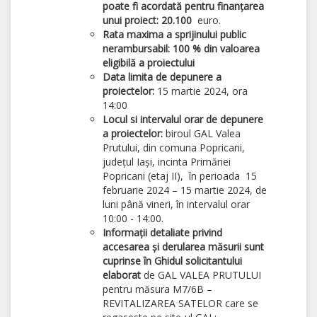
poate fi acordată pentru finanțarea
unui proiect:
20.100
euro.
Rata maxima a sprijinului public
nerambursabil: 100 % din valoarea
eligibilă a proiectului
Data limita de depunere a
proiectelor:
15 martie 2024, ora
14:00
Locul si intervalul orar de depunere
a proiectelor:
biroul GAL Valea
Prutului, din comuna Popricani,
județul Iași, incinta Primăriei
Popricani (etaj II), în perioada 15
februarie 2024 – 15 martie 2024, de
luni până vineri, în intervalul orar
10:00 - 14:00.
Informații detaliate privind
accesarea și derularea măsurii sunt
cuprinse în Ghidul solicitantului
elaborat
de GAL VALEA PRUTULUI
pentru măsura M7/6B –
REVITALIZAREA SATELOR care se