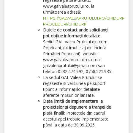
regaseste pe site-ul GAL:
www.galvaleaprutului.ro, la
următoarea adresă:
HTTPS://GALVALEAPRUTULUI.RO/GHIDURI-
PROCEDURI/GHIDURI/
Datele de contact unde solicitanții
pot obține informații detaliate:
Sediul GAL Valea Prutului din com.
Popricani, (ultimul etaj din incinta
Primăriei Popricani) website:
www.galvaleaprutului.ro, email:
galvaleaprutului@gmail.com sau
telefon 0232.474.992, 0758.521.935.
La sediul GAL Valea Prutului se
regaseste si versiunea pe suport
tipărit a informațiilor detaliate
aferente măsurilor lansate.
Data limită de implementare a
proiectelor și depunere a tranșei de
plată finală
: Proiectele din cadrul
acestui apel trebuie implementate
până la data de 30.09.2025.