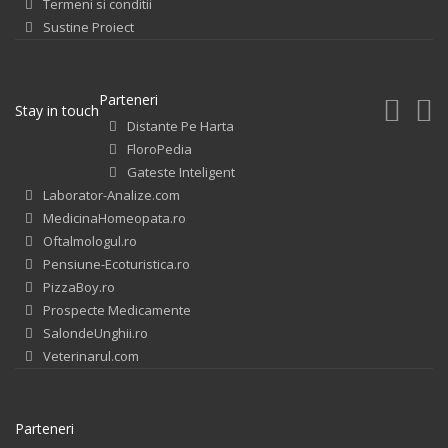
Termeni si conditii
Sustine Proiect
Parteneri
Stay in touch
Distante Pe Harta
FloroPedia
Gateste Inteligent
Laborator-Analize.com
MedicinaHomeopata.ro
Oftalmologul.ro
Pensiune-Ecoturistica.ro
PizzaBoy.ro
Prospecte Medicamente
SalondeUnghii.ro
Veterinarul.com
Parteneri