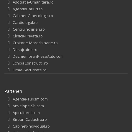
Asociatie-Umanitara.ro
AgentiePariuri.ro
Cabinet-Ginecologic.ro
Cardiologul.ro
CentruInchirieri.ro
Clinica-Privata.ro
Croitorie-Marochinarie.ro
Desajcaine.ro
DezmembrariPieseAuto.com
EchipaConstructii.ro
Firma-Securitate.ro
Parteneri
Agentie-Turism.com
Anvelope-Sh.com
Apicultorul.com
Birouri-Cadastru.ro
Cabinet-Individual.ro