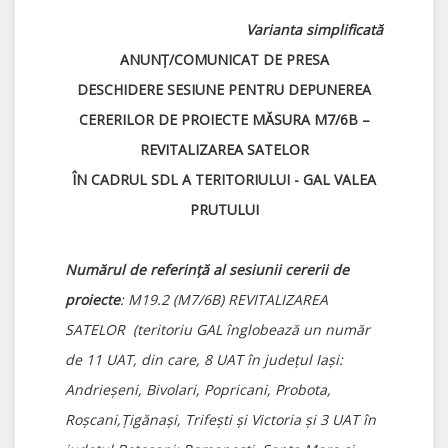
Varianta simplificată
ANUNȚ/COMUNICAT DE PRESA
DESCHIDERE SESIUNE PENTRU DEPUNEREA
CERERILOR DE PROIECTE MĂSURA M7/6B –
REVITALIZAREA SATELOR
ÎN CADRUL SDL A TERITORIULUI - GAL VALEA
PRUTULUI
Numărul de referinţă al sesiunii cererii de
proiecte
: M19.2 (M7/6B) REVITALIZAREA
SATELOR (teritoriu GAL înglobează un număr
de 11 UAT, din care, 8 UAT în judeţul Iaşi:
Andrieşeni, Bivolari, Popricani, Probota,
Roşcani,Ţigănaşi, Trifeşti şi Victoria şi 3 UAT în