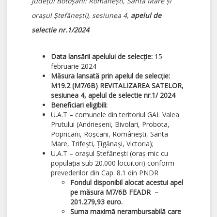
judeţul Botoşani: Romaneşti, Santa Mare şi
oraşul Ştefăneşti), sesiunea 4,
apelul de
selectie nr.1/2024
Data lansării apelului de selecție:
15
februarie 2024
Măsura lansată prin apelul de selecție:
M19.2 (M7/6B) REVITALIZAREA SATELOR,
sesiunea 4, apelul de selectie nr.1/ 2024
Beneficiari eligibili:
U.A.T – comunele din teritoriul GAL Valea
Prutului (Andrieșeni, Bivolari, Probota,
Popricani, Roșcani, Românești, Santa
Mare, Trifești, Țigănași, Victoria);
U.A.T – orașul Ștefănești (oraș mic cu
populația sub 20.000 locuitori) conform
prevederilor din Cap. 8.1 din PNDR
Fondul disponibil alocat acestui apel
pe măsura
M7/6B FEADR
–
201.279,93 euro.
Suma maximă nerambursabilă care