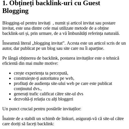
1. Obțineți backlink-uri cu Guest
Blogging
Blogging-ul pentru invitați
, numit și articol invitat sau postare
invitat, este una dintre cele mai utilizate metode de a obține
backlink-uri și, prin urmare, de a vă îmbunătăți referința naturală.
Înseamnă literal „blogging invitat”. Acesta este un articol scris de un
autor, dar publicat pe un blog sau site care nu îi aparține.
Pe lângă obținerea de backlink, postarea invitaților este o tehnică
eficientă din mai multe motive:
crește experiența ta percepută,
construiește-ți autoritatea pe web,
profitați de audiența site-ului web pe care este publicat
conținutul dvs.,
generați trafic calificat către site-ul dvs
dezvoltă-ți relația cu alți bloggeri
Un punct crucial pentru postările invitaților:
Înainte de a stabili un schimb de linkuri, asigurați-vă că site-ul către
care doriți să faceți backlink: