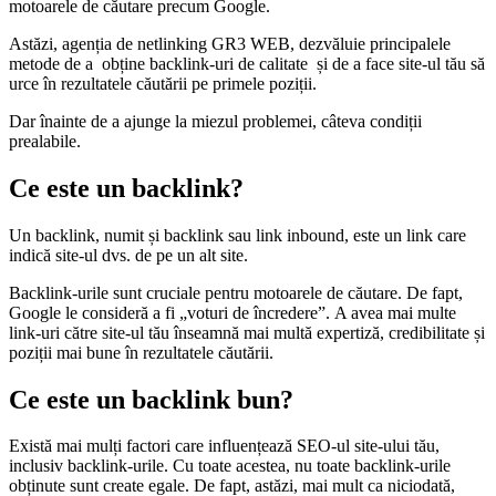
motoarele de căutare precum Google.
Astăzi, agenția de netlinking GR3 WEB, dezvăluie principalele
metode de a
obține backlink-uri de calitate
și de a face site-ul tău să
urce în rezultatele căutării pe primele poziții.
Dar înainte de a ajunge la miezul problemei, câteva condiții
prealabile.
Ce este un backlink?
Un backlink, numit și backlink sau link inbound, este un link care
indică site-ul dvs. de pe un alt site.
Backlink-urile sunt cruciale pentru motoarele de căutare. De fapt,
Google le consideră a fi „voturi de încredere”. A avea mai multe
link-uri către site-ul tău înseamnă mai multă expertiză, credibilitate și
poziții mai bune în rezultatele căutării.
Ce este un backlink bun?
Există mai mulți factori care influențează SEO-ul site-ului tău,
inclusiv backlink-urile. Cu toate acestea, nu toate backlink-urile
obținute sunt create egale. De fapt, astăzi, mai mult ca niciodată,