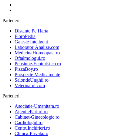
Parteneri
Distante Pe Harta
FloroPedia
Gateste Inteligent
Laborator-Analize.com
MedicinaHomeopata.ro
Oftalmologul.ro
Pensiune-Ecoturistica.ro
PizzaBoy.ro
Prospecte Medicamente
SalondeUnghii.ro
Veterinarul.com
Parteneri
Asociatie-Umanitara.ro
AgentiePariuri.ro
Cabinet-Ginecologic.ro
Cardiologul.ro
CentruInchirieri.ro
Clinica-Privata.ro