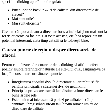
special netlinking apar în mod regulat:
Puteți
obține backlink-uri de calitate
din directoarele de
afaceri?
Mai sunt utile?
Mai sunt eficiente?
Credem că epoca de aur a directoarelor s-a încheiat și nu mai sunt la
fel de eficiente ca înainte. Cu toate acestea, ele încă reprezintă un
potențial interesant, atâta timp cât știi să le folosești bine.
Câteva puncte de reținut despre directoarele de
afaceri
Pentru ca utilizarea directoarelor de netlinking să aibă un efect
pozitiv asupra referințelor naturale ale site-ului dvs., asigurați-vă că
luați în considerare următoarele puncte:
Înregistrarea site-ului dvs. în directoare nu ar trebui să fie
pârghia principală a strategiei dvs. de netlinking.
Principala provocare este să faci distincția între directoarele
bune și cele rele.
Este mult mai interesant să pariezi pe calitate decât pe
cantitate, înregistrând site-ul tău într-un număr limitat de
directoare de calitate.