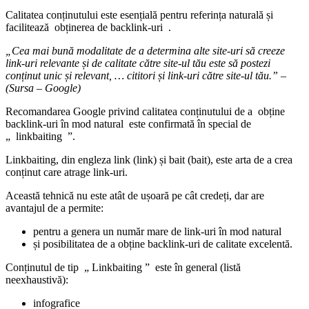
Calitatea conținutului este esențială pentru referința naturală și
facilitează
obținerea de backlink-uri
.
„Cea mai bună modalitate de a determina alte site-uri să creeze
link-uri relevante și de calitate către site-ul tău este să postezi
conținut unic și relevant, … cititori și link-uri către site-ul tău.” –
(Sursa – Google)
Recomandarea Google privind calitatea conținutului de a
obține
backlink-uri în mod natural
este confirmată în special de
„
linkbaiting
”.
Linkbaiting, din engleza link (link) și bait (bait), este arta de a crea
conținut care atrage link-uri.
Această tehnică nu este atât de ușoară pe cât credeți, dar are
avantajul de a permite:
pentru a genera un număr mare de link-uri în mod natural
și posibilitatea de a obține backlink-uri de calitate excelentă.
Conținutul de tip „
Linkbaiting
” este în general (listă
neexhaustivă):
infografice