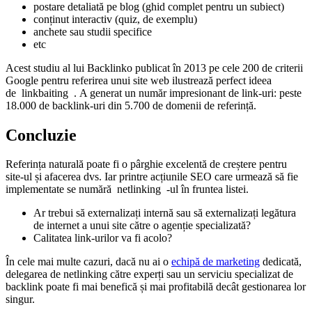
postare detaliată pe blog (ghid complet pentru un subiect)
conținut interactiv (quiz, de exemplu)
anchete sau studii specifice
etc
Acest studiu al lui Backlinko publicat în 2013 pe cele 200 de criterii
Google pentru referirea unui site web ilustrează perfect ideea
de
linkbaiting
. A generat un număr impresionant de link-uri: peste
18.000 de backlink-uri din 5.700 de domenii de referință.
Concluzie
Referința naturală poate fi o pârghie excelentă de creștere pentru
site-ul și afacerea dvs. Iar printre acțiunile SEO care urmează să fie
implementate se numără
netlinking
-ul în fruntea listei.
Ar trebui să externalizați internă sau să externalizați legătura
de internet a unui site către o agenție specializată?
Calitatea link-urilor va fi acolo?
În cele mai multe cazuri, dacă nu ai o
echipă de marketing
dedicată,
delegarea de netlinking către experți sau un serviciu specializat de
backlink poate fi mai benefică și mai profitabilă decât gestionarea lor
singur.