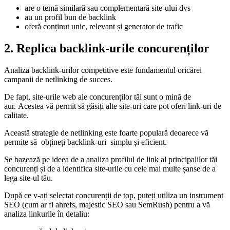
are o temă similară sau complementară site-ului dvs
au un profil bun de backlink
oferă conținut unic, relevant și generator de trafic
2. Replica backlink-urile concurenților
Analiza backlink-urilor competitive este fundamentul oricărei
campanii de netlinking de succes.
De fapt, site-urile web ale concurenților tăi sunt o mină de
aur. Acestea vă permit să găsiți alte site-uri care pot oferi link-uri de
calitate.
Această strategie de netlinking este foarte populară deoarece vă
permite să
obțineți backlink-uri
simplu și eficient.
Se bazează pe ideea de a analiza profilul de link al principalilor tăi
concurenți și de a identifica site-urile cu cele mai multe șanse de a
lega site-ul tău.
După ce v-ați selectat concurenții de top, puteți utiliza un instrument
SEO (cum ar fi ahrefs, majestic SEO sau SemRush) pentru a vă
analiza linkurile în detaliu: