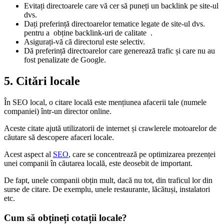
Evitați directoarele care vă cer să puneți un backlink pe site-ul
dvs.
Dați preferință directoarelor tematice legate de site-ul dvs.
pentru a
obține backlink-uri de calitate
.
Asigurați-vă că directorul este selectiv.
Dă preferință directoarelor care generează trafic și care nu au
fost penalizate de Google.
5. Citări locale
În SEO local, o citare locală este mențiunea afacerii tale (numele
companiei) într-un director online.
Aceste citate ajută utilizatorii de internet și crawlerele motoarelor de
căutare să descopere afaceri locale.
Acest aspect al
SEO
, care se concentrează pe optimizarea prezenței
unei companii în căutarea locală, este deosebit de important.
De fapt, unele companii obțin mult, dacă nu tot, din traficul lor din
surse de citare. De exemplu, unele restaurante, lăcătuși, instalatori
etc.
Cum să obțineți cotații locale?