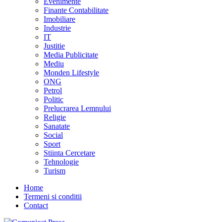
Evenimente
Finante Contabilitate
Imobiliare
Industrie
IT
Justitie
Media Publicitate
Mediu
Monden Lifestyle
ONG
Petrol
Politic
Prelucrarea Lemnului
Religie
Sanatate
Social
Sport
Stiinta Cercetare
Tehnologie
Turism
Home
Termeni si conditii
Contact