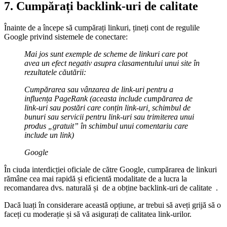
7. Cumpărați backlink-uri de calitate
Înainte de a începe să cumpărați linkuri, țineți cont de regulile
Google privind sistemele de conectare:
Mai jos sunt exemple de scheme de linkuri care pot
avea un efect negativ asupra clasamentului unui site în
rezultatele căutării:
Cumpărarea sau vânzarea de link-uri pentru a
influența PageRank (aceasta include cumpărarea de
link-uri sau postări care conțin link-uri, schimbul de
bunuri sau servicii pentru link-uri sau trimiterea unui
produs „gratuit” în schimbul unui comentariu care
include un link)
Google
În ciuda interdicției oficiale de către Google, cumpărarea de linkuri
rămâne cea mai rapidă și eficientă modalitate de a lucra la
recomandarea dvs. naturală și
de a obține backlink-uri de calitate
.
Dacă luați în considerare această opțiune, ar trebui să aveți grijă să o
faceți cu moderație și să vă asigurați de calitatea link-urilor.