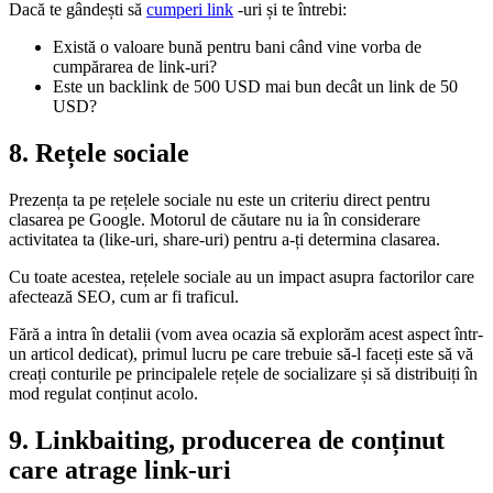
Dacă te gândești să
cumperi link
-uri și te întrebi:
Există o valoare bună pentru bani când vine vorba de
cumpărarea de link-uri?
Este un
backlink
de 500 USD mai bun decât un link de 50
USD?
8. Rețele sociale
Prezența ta pe rețelele sociale nu este un criteriu direct pentru
clasarea pe Google. Motorul de căutare nu ia în considerare
activitatea ta (like-uri, share-uri) pentru a-ți determina clasarea.
Cu toate acestea, rețelele sociale au un impact asupra factorilor care
afectează SEO, cum ar fi traficul.
Fără a intra în detalii (vom avea ocazia să explorăm acest aspect într-
un articol dedicat), primul lucru pe care trebuie să-l faceți este să vă
creați conturile pe principalele rețele de socializare și să distribuiți în
mod regulat conținut acolo.
9. Linkbaiting, producerea de conținut
care atrage link-uri