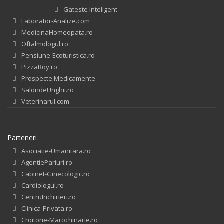
Gateste Inteligent
Laborator-Analize.com
MedicinaHomeopata.ro
Oftalmologul.ro
Pensiune-Ecoturistica.ro
PizzaBoy.ro
Prospecte Medicamente
SalondeUnghii.ro
Veterinarul.com
Parteneri
Asociatie-Umanitara.ro
AgentiePariuri.ro
Cabinet-Ginecologic.ro
Cardiologul.ro
CentruInchirieri.ro
Clinica-Privata.ro
Croitorie-Marochinarie.ro