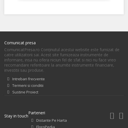
Comunicat presa
ComunicatPresa.ro Conţinutul acestui website este furnizat de
catre utilizatorii sai. Acest site furnizeaza instrumente de
informare, insa nu ofera niciun fel de sfat si nici nu face vreo
recomandare referitoare la anumite instrumente financiare,
investitii sau produse.
Intrebari frecvente
Termeni si conditii
Sustine Proiect
Parteneri
Stay in touch
Distante Pe Harta
FloroPedia