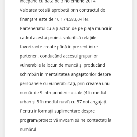
începând cu data de 3 noiembrie 2014.
Valoarea totală aprobată prin contractul de
finanţare este de 10.174.583,04 lei.
Parteneriatul cu alţi actori de pe piaţa muncii în
cadrul acestui proiect valorifică relaţiile
favorizante create până în prezent între
parteneri, conducând accesul grupurilor
vulnerabile la locuri de muncă şi producând
schimbări în mentalitatea angajatorilor despre
persoanele cu vulnerabilităţi, prin crearea unui
număr de 9 intreprinderi sociale (4 în mediul
urban şi 5 în mediul rural) cu 57 noi angajaţi.
Pentru informaţii suplimentare despre
program/proiect vă invităm să ne contactaţi la
numărul