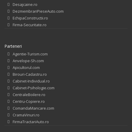
Desajcaine.ro
DezmembrariPieseAuto.com
EchipaConstructii.ro
Firma-Securitate.ro
Parteneri
Agentie-Turism.com
Anvelope-Sh.com
Apicultorul.com
Birouri-Cadastru.ro
Cabinet-Individual.ro
Cabinet-Psihologie.com
CentraleBoilere.ro
Centru-Copiere.ro
ComandaMancare.com
CramaVinuri.ro
FirmaTractariAuto.ro