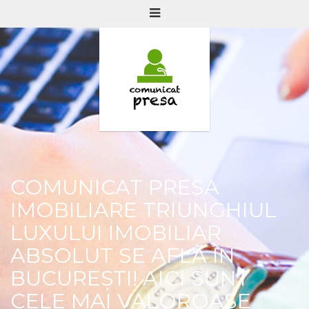
COMUNICAT PRESA
IMOBILIARE TRIUNGHIUL
LUXULUI IMOBILIAR
ABSOLUT SE AFLĂ ÎN
BUCUREȘTI! AICI SUNT
CELE MAI VALOROASE