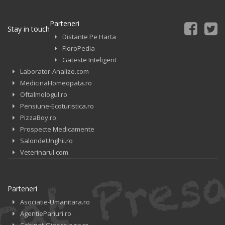
Parteneri
Stay in touch
Distante Pe Harta
FloroPedia
Gateste Inteligent
Laborator-Analize.com
MedicinaHomeopata.ro
Oftalmologul.ro
Pensiune-Ecoturistica.ro
PizzaBoy.ro
Prospecte Medicamente
SalondeUnghii.ro
Veterinarul.com
Parteneri
Asociatie-Umanitara.ro
AgentiePariuri.ro
Cabinet-Ginecologic.ro