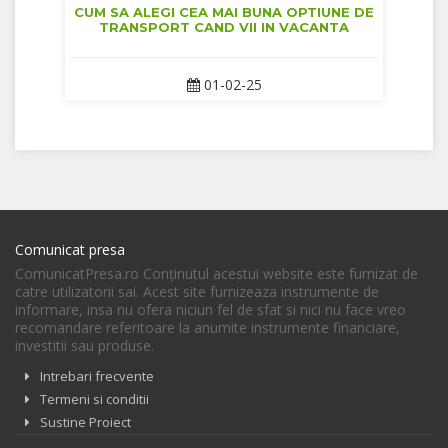
CUM SA ALEGI CEA MAI BUNA OPTIUNE DE
TRANSPORT CAND VII IN VACANTA
01-02-25
Comunicat presa
ComunicatPresa.ro Conţinutul acestui website este furnizat de
catre utilizatorii sai. Acest site furnizeaza instrumente de
informare, insa nu ofera niciun fel de sfat si nici nu face vreo
recomandare referitoare la anumite instrumente financiare,
investitii sau produse.
Intrebari frecvente
Termeni si conditii
Sustine Proiect