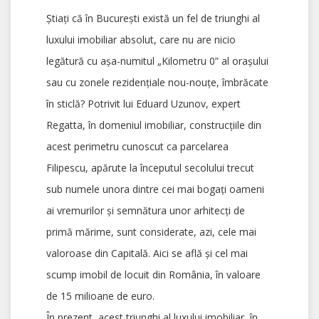
Știați că în București există un fel de triunghi al
luxului imobiliar absolut, care nu are nicio
legătură cu așa-numitul „Kilometru 0” al orașului
sau cu zonele rezidențiale nou-nouțe, îmbrăcate
în sticlă? Potrivit lui Eduard Uzunov, expert
Regatta, în domeniul imobiliar, construcțiile din
acest perimetru cunoscut ca parcelarea
Filipescu, apărute la începutul secolului trecut
sub numele unora dintre cei mai bogați oameni
ai vremurilor și semnătura unor arhitecți de
primă mărime, sunt considerate, azi, cele mai
valoroase din Capitală. Aici se află și cel mai
scump imobil de locuit din România, în valoare
de 15 milioane de euro.
În prezent, acest triunghi al luxului imobiliar, în