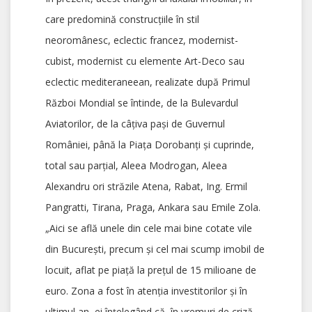
care predomină construcțiile în stil
neoromânesc, eclectic francez, modernist-
cubist, modernist cu elemente Art-Deco sau
eclectic mediteraneean, realizate după Primul
Război Mondial se întinde, de la Bulevardul
Aviatorilor, de la câțiva pași de Guvernul
României, până la Piața Dorobanți și cuprinde,
total sau parțial, Aleea Modrogan, Aleea
Alexandru ori străzile Atena, Rabat, Ing. Ermil
Pangratti, Tirana, Praga, Ankara sau Emile Zola.
„Aici se află unele din cele mai bine cotate vile
din București, precum și cel mai scump imobil de
locuit, aflat pe piață la prețul de 15 milioane de
euro. Zona a fost în atenția investitorilor și în
ultimul an, ei înțelegând că, în vremuri de criză,