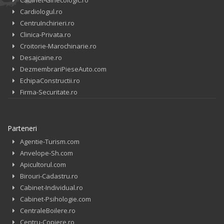
Cardiologul.ro
CentruInchirieri.ro
Clinica-Privata.ro
Croitorie-Marochinarie.ro
Desajcaine.ro
DezmembrariPieseAuto.com
EchipaConstructii.ro
Firma-Securitate.ro
Parteneri
Agentie-Turism.com
Anvelope-Sh.com
Apicultorul.com
Birouri-Cadastru.ro
Cabinet-Individual.ro
Cabinet-Psihologie.com
CentraleBoilere.ro
Centru-Copiere.ro