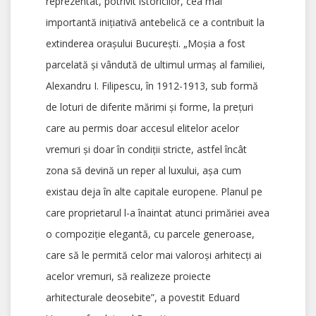
reprezentat, potrivit istoricilor, cea mai
importantă inițiativă antebelică ce a contribuit la
extinderea orașului București. „Moșia a fost
parcelată și vândută de ultimul urmaș al familiei,
Alexandru I. Filipescu, în 1912-1913, sub formă
de loturi de diferite mărimi și forme, la prețuri
care au permis doar accesul elitelor acelor
vremuri și doar în condiții stricte, astfel încât
zona să devină un reper al luxului, așa cum
existau deja în alte capitale europene. Planul pe
care proprietarul l-a înaintat atunci primăriei avea
o compoziție elegantă, cu parcele generoase,
care să le permită celor mai valoroși arhitecți ai
acelor vremuri, să realizeze proiecte
arhitecturale deosebite”, a povestit Eduard