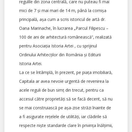
regulile din zona centrală, care nu puteau fi mai
mici de 7 și mai mari de 14 m, până la cornișa
principală, așa cum a scris istoricul de artă dr.
Oana Marinache, în lucrarea „Parcul Filipescu –
100 de ani de arhitectură românească”, realizată
pentru Asociația Istoria Artei , cu sprijinul
Ordinului Arhitecților din România și Editurii
Istoria Artei.
La ce se întâmplă, în prezent, pe piața imobiliară,
Capitala ar avea nevoie urgentă de revenirea la
acele reguli de bun simț din trecut, pentru ca
accesul către proprietăți să se facă decent, să nu
se mai construiască pe așa-zise străzi înainte de
a fi asigurate rețelele de utilități, iar clădirile să
respecte niște standarde clare în privința înălțimii,