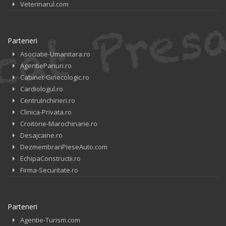
Veterinarul.com
Parteneri
Asociatie-Umanitara.ro
AgentiePariuri.ro
Cabinet-Ginecologic.ro
Cardiologul.ro
CentruInchirieri.ro
Clinica-Privata.ro
Croitorie-Marochinarie.ro
Desajcaine.ro
DezmembrariPieseAuto.com
EchipaConstructii.ro
Firma-Securitate.ro
Parteneri
Agentie-Turism.com