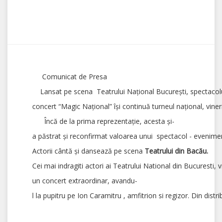
Comunicat de Presa
Lansat pe scena Teatrului Naţional Bucureşti, spectacol
concert “Magic Naţional” îşi continuă turneul naţional, vine
Încă de la prima reprezentaţie, acesta şi-
a păstrat şi reconfirmat valoarea unui spectacol - eveniment ,
Actorii cântă şi dansează pe scena
Teatrul
ui
din Bacău.
Cei mai indragiti actori ai Teatrului National din Bucuresti, vi
un concert extraordinar, avandu-
l la pupitru pe Ion Caramitru , amfitrion si regizor. Din di