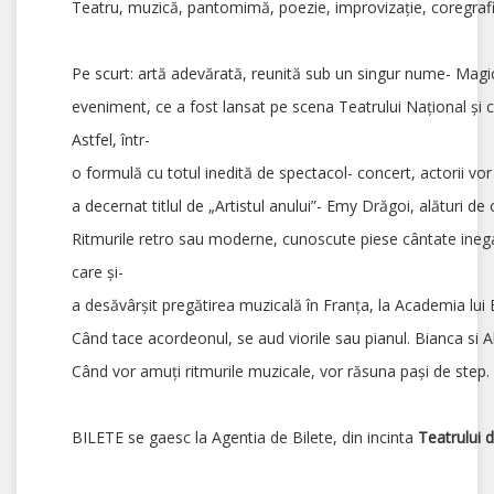
Teatru, muzică, pantomimă, poezie, improvizaţie, coregrafi
Pe scurt: artă adevărată, reunită sub un singur nume- Magi
eveniment, ce a fost lansat pe scena Teatrului Naţional şi ca
Astfel, într-
o formulă cu totul inedită de spectacol- concert, actorii vor
a decernat titlul de „Artistul anului”- Emy Drăgoi, alături d
Ritmurile retro sau moderne, cunoscute piese cântate inegala
care şi-
a desăvârşit pregătirea muzicală în Franţa, la Academia lui B
Când tace acordeonul, se aud viorile sau pianul. Bianca si 
Când vor amuţi ritmurile muzicale, vor răsuna paşi de step.
BILETE se gaesc la Agentia de Bilete, din incinta
Teatrul
ui
d