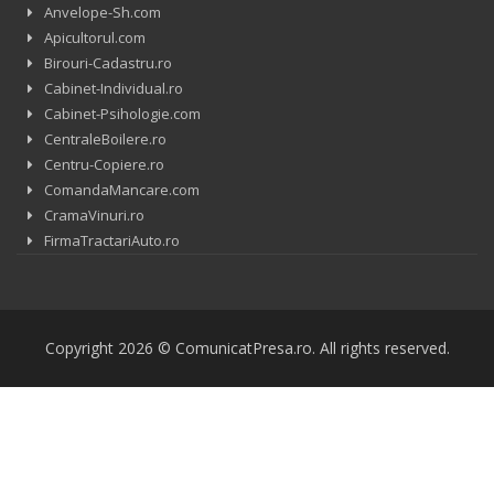
Anvelope-Sh.com
Apicultorul.com
Birouri-Cadastru.ro
Cabinet-Individual.ro
Cabinet-Psihologie.com
CentraleBoilere.ro
Centru-Copiere.ro
ComandaMancare.com
CramaVinuri.ro
FirmaTractariAuto.ro
Copyright 2026 © ComunicatPresa.ro. All rights reserved.