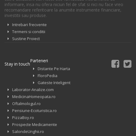
informare, insa nu ofera niciun fel de sfat si nici nu face vreo
recomandare referitoare la anumite instrumente financiare,
investitii sau produse.
Intrebari frecvente
Termeni si conditii
Sustine Proiect
Parteneri
Stay in touch
Distante Pe Harta
FloroPedia
Gateste Inteligent
Laborator-Analize.com
MedicinaHomeopata.ro
Oftalmologul.ro
Pensiune-Ecoturistica.ro
PizzaBoy.ro
Prospecte Medicamente
SalondeUnghii.ro