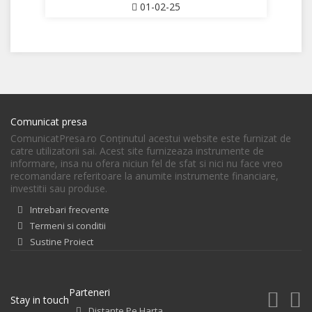
01-02-25
Comunicat presa
ComunicatPresa.ro Conţinutul acestui website este furnizat de
catre utilizatorii sai. Acest site furnizeaza instrumente de
informare, insa nu ofera niciun fel de sfat si nici nu face vreo
recomandare referitoare la anumite instrumente financiare,
investitii sau produse.
Intrebari frecvente
Termeni si conditii
Sustine Proiect
Parteneri
Stay in touch
Distante Pe Harta