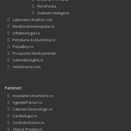
FloroPedia
Gateste Inteligent
Laborator-Analize.com
MedicinaHomeopata.ro
Oftalmologul.ro
Pensiune-Ecoturistica.ro
PizzaBoy.ro
Prospecte Medicamente
SalondeUnghii.ro
Veterinarul.com
Parteneri
Asociatie-Umanitara.ro
AgentiePariuri.ro
Cabinet-Ginecologic.ro
Cardiologul.ro
CentruInchirieri.ro
Clinica-Privata.ro