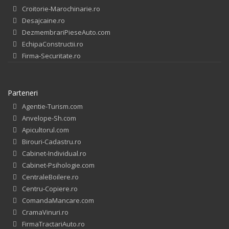
Croitorie-Marochinarie.ro
Desajcaine.ro
DezmembrariPieseAuto.com
EchipaConstructii.ro
Firma-Securitate.ro
Parteneri
Agentie-Turism.com
Anvelope-Sh.com
Apicultorul.com
Birouri-Cadastru.ro
Cabinet-Individual.ro
Cabinet-Psihologie.com
CentraleBoilere.ro
Centru-Copiere.ro
ComandaMancare.com
CramaVinuri.ro
FirmaTractariAuto.ro