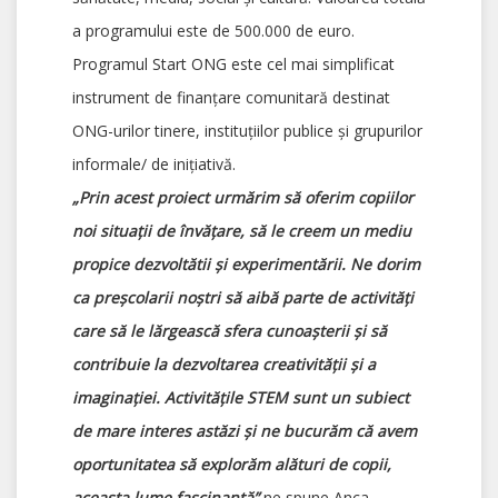
a programului este de 500.000 de euro.
Programul Start ONG este cel mai simplificat
instrument de finanțare comunitară destinat
ONG-urilor tinere, instituțiilor publice și grupurilor
informale/ de inițiativă.
„Prin acest proiect urmărim să oferim copiilor
noi situaţii de învăţare, să le creem un mediu
propice dezvoltătii şi experimentării. Ne dorim
ca preșcolarii noştri să aibă parte de activităţi
care să le lărgească sfera cunoașterii şi să
contribuie la dezvoltarea creativității şi a
imaginaţiei. Activităţile STEM sunt un subiect
de mare interes astăzi şi ne bucurăm că avem
oportunitatea să explorăm alături de copii,
aceasta lume fascinantă”
ne spune Anca