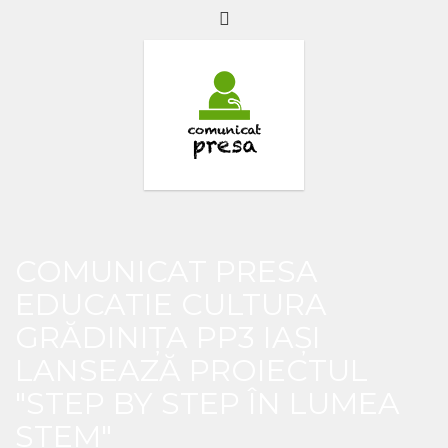
COMUNICAT PRESA
EDUCATIE CULTURA
GRĂDINIŢA PP3 IAŞI
LANSEAZĂ PROIECTUL
"STEP BY STEP ÎN LUMEA
STEM"