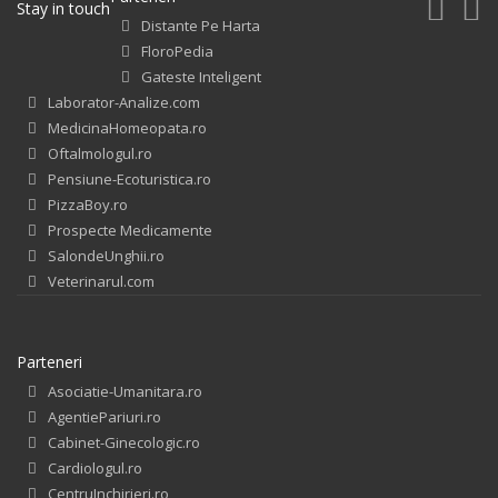
Stay in touch
Distante Pe Harta
FloroPedia
Gateste Inteligent
Laborator-Analize.com
MedicinaHomeopata.ro
Oftalmologul.ro
Pensiune-Ecoturistica.ro
PizzaBoy.ro
Prospecte Medicamente
SalondeUnghii.ro
Veterinarul.com
Parteneri
Asociatie-Umanitara.ro
AgentiePariuri.ro
Cabinet-Ginecologic.ro
Cardiologul.ro
CentruInchirieri.ro