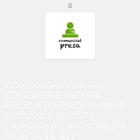
COMUNICAT PRESA
EDUCATIE CULTURA
ASOCIAȚIA PACHAMAMA
ROMÂNIA ANUNȚĂ
LANSAREA CĂRȚII "ROȘIA
MONTANĂ AZI"