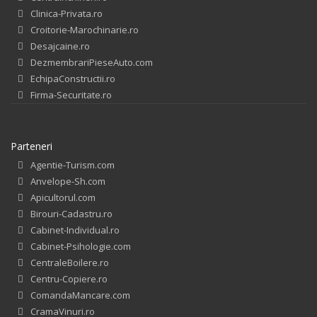
Clinica-Privata.ro
Croitorie-Marochinarie.ro
Desajcaine.ro
DezmembrariPieseAuto.com
EchipaConstructii.ro
Firma-Securitate.ro
Parteneri
Agentie-Turism.com
Anvelope-Sh.com
Apicultorul.com
Birouri-Cadastru.ro
Cabinet-Individual.ro
Cabinet-Psihologie.com
CentraleBoilere.ro
Centru-Copiere.ro
ComandaMancare.com
CramaVinuri.ro