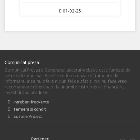
01-02-25
Comunicat presa
ComunicatPresa.ro Conţinutul acestui website este furnizat de
catre utilizatorii sai. Acest site furnizeaza instrumente de
informare, insa nu ofera niciun fel de sfat si nici nu face vreo
recomandare referitoare la anumite instrumente financiare,
investitii sau produse.
Intrebari frecvente
Termeni si conditii
Sustine Proiect
Parteneri