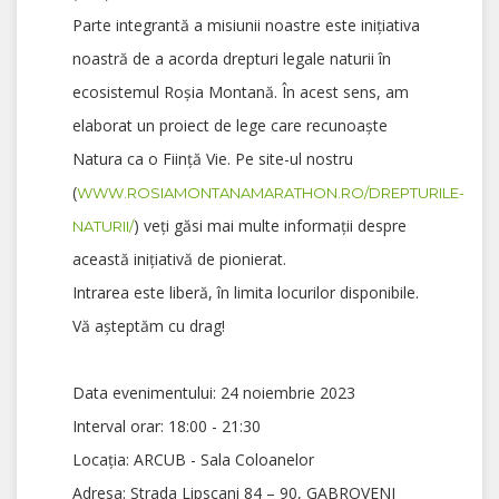
Parte integrantă a misiunii noastre este inițiativa
noastră de a acorda drepturi legale naturii în
ecosistemul Roșia Montană. În acest sens, am
elaborat un proiect de lege care recunoaște
Natura ca o Ființă Vie. Pe site-ul nostru
(
WWW.ROSIAMONTANAMARATHON.RO/DREPTURILE-
) veți găsi mai multe informații despre
NATURII/
această inițiativă de pionierat.
Intrarea este liberă, în limita locurilor disponibile.
Vă așteptăm cu drag!
Data evenimentului:
24 noiembrie 2023
Interval orar:
18:00 - 21:30
Locația:
ARCUB - Sala Coloanelor
Adresa:
Strada Lipscani 84 – 90, GABROVENI