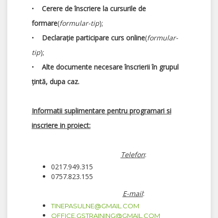
•
Cerere de înscriere la cursurile de
formare
(
formular-tip
);
•
Declarație participare curs online
(
formular-
tip
);
•
Alte documente necesare înscrierii în grupul
țintă, dupa caz.
Informatii suplimentare pentru programari si
inscriere in proiect:
Telefon
:
0217.949.315
0757.823.155
E-mail
:
TINEPASULNE@GMAIL.COM
OFFICE.GSTRAINING@GMAIL.COM