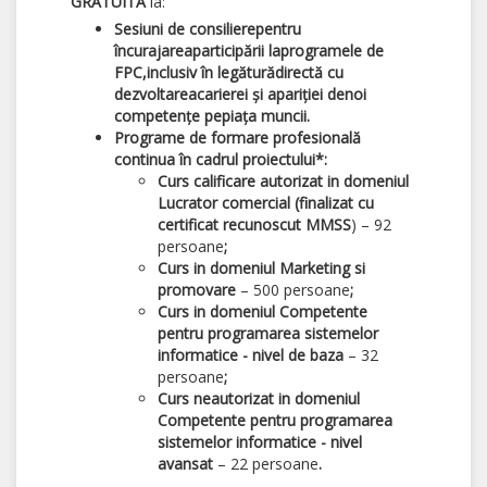
GRATUITA
la:
S
esiuni de consiliere
pentru
încurajarea
participării la
programele de
FPC,
inclusiv în legătură
directă cu
dezvoltarea
carierei și apariției de
noi
competențe pe
piața muncii.
Programe de formare profesională
continua
în cadrul proiectului*:
Curs calificare autorizat in domeniul
Lucrator comercial (finalizat cu
certificat recunoscut MMSS
) – 92
persoane
;
Curs in domeniul Marketing si
promovare
– 500 persoane
;
Curs in domeniul Competente
pentru programarea sistemelor
informatice - nivel de baza
– 32
persoane
;
Curs neautorizat in domeniul
Competente pentru programarea
sistemelor informatice - nivel
avansat
– 22 persoane
.