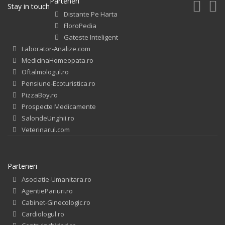
Parteneri
Stay in touch
Distante Pe Harta
FloroPedia
Gateste Inteligent
Laborator-Analize.com
MedicinaHomeopata.ro
Oftalmologul.ro
Pensiune-Ecoturistica.ro
PizzaBoy.ro
Prospecte Medicamente
SalondeUnghii.ro
Veterinarul.com
Parteneri
Asociatie-Umanitara.ro
AgentiePariuri.ro
Cabinet-Ginecologic.ro
Cardiologul.ro