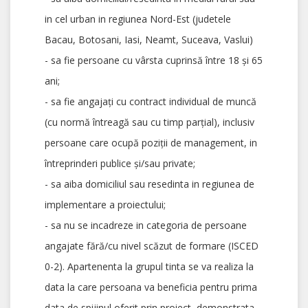
in cel urban in regiunea Nord-Est (judetele
Bacau, Botosani, Iasi, Neamt, Suceava, Vaslui)
- sa fie persoane cu vârsta cuprinsă între 18 și 65
ani;
- sa fie angajați cu contract individual de muncă
(cu normă întreagă sau cu timp parțial), inclusiv
persoane care ocupă poziții de management, in
întreprinderi publice și/sau private;
- sa aiba domiciliul sau resedinta in regiunea de
implementare a proiectului;
- sa nu se incadreze in categoria de persoane
angajate fără/cu nivel scăzut de formare (ISCED
0-2). Apartenenta la grupul tinta se va realiza la
data la care persoana va beneficia pentru prima
data de spijinul oferit prin proiect, demonstrata