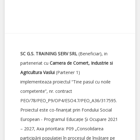
SC G.S. TRAINING SERV SRL
(Beneficiar), in
parteneriat cu
Camera de Comert, Industrie si
Agricultura Vaslui
(Partener 1)
implementeaza proiectul “Tine pasul cu noile
competente”, nr. contract
PEO/78/PEO_P9/OP4/ESO4.7/PEO_A36/317595.
Proiectul este co-finanțat prin Fondului Social
European - Programul Educație Și Ocupare 2021
– 2027, Axa prioritara: P09 „Consolidarea
participării populației în procesul de învățare pe