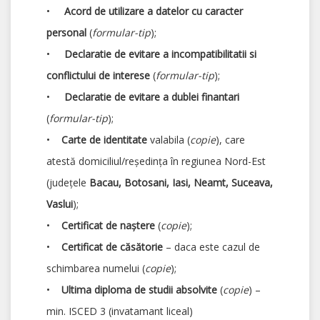
•
Acord de utilizare a datelor cu caracter
personal
(
formular-tip
);
•
Declaratie de evitare a incompatibilitatii si
conflictului de interese
(
formular-tip
);
•
Declaratie de evitare a dublei finantari
(
formular-tip
);
•
Carte de identitate
valabila (
copie
), care
atestă domiciliul/reședința în regiunea Nord-Est
(județele
Bacau, Botosani, Iasi, Neamt, Suceava,
Vaslui
);
•
Certificat de naștere
(
copie
);
•
Certificat de căsătorie
– daca este cazul de
schimbarea numelui (
copie
);
•
Ultima diploma de studii absolvite
(
copie
) –
min. ISCED 3 (invatamant liceal)