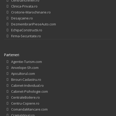
CentruInchirieri.ro
Clinica-Privata.ro
Croitorie-Marochinarie.ro
Desajcaine.ro
DezmembrariPieseAuto.com
EchipaConstructii.ro
Firma-Securitate.ro
Parteneri
Agentie-Turism.com
Anvelope-Sh.com
Apicultorul.com
Birouri-Cadastru.ro
Cabinet-Individual.ro
Cabinet-Psihologie.com
CentraleBoilere.ro
Centru-Copiere.ro
ComandaMancare.com
CramaVinuri.ro