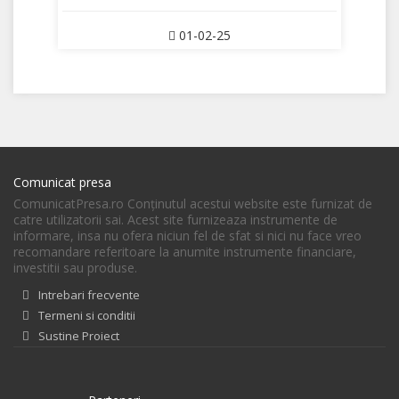
01-02-25
Comunicat presa
ComunicatPresa.ro Conţinutul acestui website este furnizat de
catre utilizatorii sai. Acest site furnizeaza instrumente de
informare, insa nu ofera niciun fel de sfat si nici nu face vreo
recomandare referitoare la anumite instrumente financiare,
investitii sau produse.
Intrebari frecvente
Termeni si conditii
Sustine Proiect