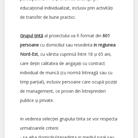
educațional individualizat, inclusiv prin activități
de transfer de bune practici.
Grupul
ț
in
tă
al proiectului va fi format din
601
persoane
cu domiciliul sau resedinta
in regiunea
Nord-Est
, cu vârsta cuprinsă între 18 și 65 ani,
care dețin calitatea de angajați cu contract
individual de muncă (cu normă întreagă sau cu
timp parțial), inclusiv persoane care ocupă poziții
de management, ce provin din întreprinderi
publice și private.
In vederea selecției grupului tinta se vor respecta
urmatoarele criterii:
- sa aiba domiciliul/resedinta in mediul rural sau