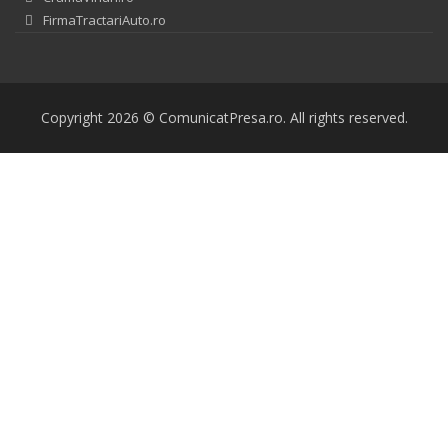
FirmaTractariAuto.ro
Copyright 2026 © ComunicatPresa.ro. All rights reserved.