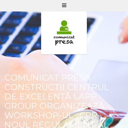
COMUNICAT PRESA
CONSTRUCTII CENTRUL
DE EXCELENȚĂ LAPP
GROUP ORGANIZEAZĂ
WORKSHOP-UL „CPR-
NOUL REGULAMENT AL