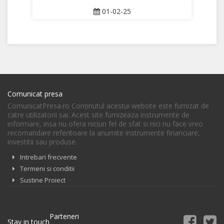
01-02-25
Comunicat presa
ComunicatPresa.ro Conţinutul acestui website este furnizat de
catre utilizatorii sai. Acest site furnizeaza instrumente de
informare, insa nu ofera niciun fel de sfat si nici nu face vreo
recomandare referitoare la anumite instrumente financiare,
investitii sau produse.
Intrebari frecvente
Termeni si conditii
Sustine Proiect
Parteneri
Stay in touch