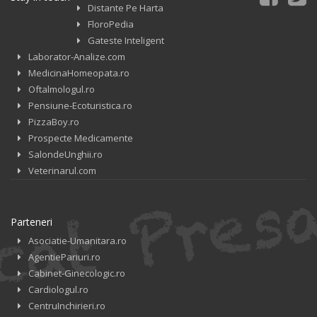
Distante Pe Harta
FloroPedia
Gateste Inteligent
Laborator-Analize.com
MedicinaHomeopata.ro
Oftalmologul.ro
Pensiune-Ecoturistica.ro
PizzaBoy.ro
Prospecte Medicamente
SalondeUnghii.ro
Veterinarul.com
Parteneri
Asociatie-Umanitara.ro
AgentiePariuri.ro
Cabinet-Ginecologic.ro
Cardiologul.ro
CentruInchirieri.ro