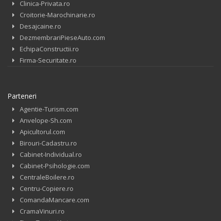
Clinica-Privata.ro
Croitorie-Marochinarie.ro
Desajcaine.ro
DezmembrariPieseAuto.com
EchipaConstructii.ro
Firma-Securitate.ro
Parteneri
Agentie-Turism.com
Anvelope-Sh.com
Apicultorul.com
Birouri-Cadastru.ro
Cabinet-Individual.ro
Cabinet-Psihologie.com
CentraleBoilere.ro
Centru-Copiere.ro
ComandaMancare.com
CramaVinuri.ro