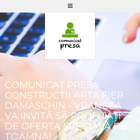
COMUNICAT PRESA
CONSTRUCTII ARTA FIER
DAMASCHIN - VRANCEA
VA INVITĂ SĂ PROFITAȚI
DE OFERTA SPECIALĂ DE
TOAMNĂ!