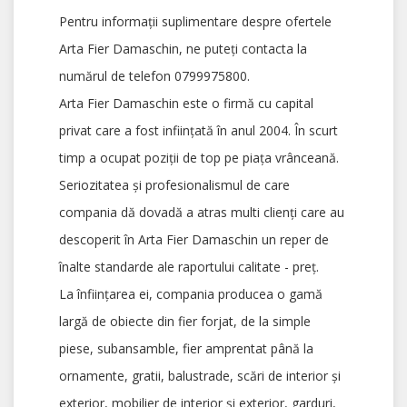
Pentru informații suplimentare despre ofertele
Arta Fier Damaschin, ne puteți contacta la
numărul de telefon 0799975800.
Arta Fier Damaschin este o firmă cu capital
privat care a fost inființată în anul 2004. În scurt
timp a ocupat poziții de top pe piața vrânceană.
Seriozitatea și profesionalismul de care
compania dă dovadă a atras multi clienți care au
descoperit în Arta Fier Damaschin un reper de
înalte standarde ale raportului calitate - preț.
La înființarea ei, compania producea o gamă
largă de obiecte din fier forjat, de la simple
piese, subansamble, fier amprentat până la
ornamente, gratii, balustrade, scări de interior și
exterior, mobilier de interior și exterior, garduri,