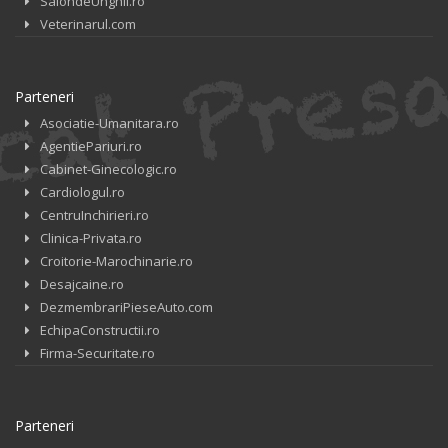
SalondeUnghii.ro
Veterinarul.com
Parteneri
Asociatie-Umanitara.ro
AgentiePariuri.ro
Cabinet-Ginecologic.ro
Cardiologul.ro
CentruInchirieri.ro
Clinica-Privata.ro
Croitorie-Marochinarie.ro
Desajcaine.ro
DezmembrariPieseAuto.com
EchipaConstructii.ro
Firma-Securitate.ro
Parteneri