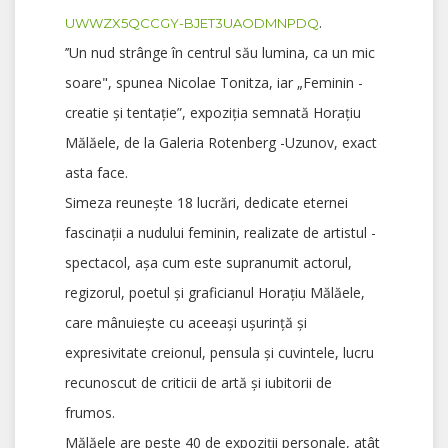
.
UWWZX5QCCGY-BJET3UAODMNPDQ
’’Un nud strânge în centrul său lumina, ca un mic
soare", spunea Nicolae Tonitza, iar „Feminin -
creatie şi tentație”, expoziţia semnată Horaţiu
Mălăele, de la Galeria Rotenberg -Uzunov, exact
asta face.
Simeza reuneşte 18 lucrări, dedicate eternei
fascinaţii a nudului feminin, realizate de artistul -
spectacol, așa cum este supranumit actorul,
regizorul, poetul și graficianul Horațiu Mălăele,
care mânuiește cu aceeași ușurință și
expresivitate creionul, pensula şi cuvintele, lucru
recunoscut de criticii de artă și iubitorii de
frumos.
Mălăele are peste 40 de expoziții personale, atât