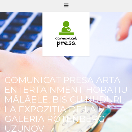
COMUNICAT PRESA ARTA
ENTERTAINMENT HORAȚIU
MĂLĂELE, BIS CU NUDURI,
LA EXPOZIȚIA DE LA
GALERIA ROTENBERG -
UZUNOV