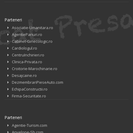
Parteneri
Asociatie-Umanitara.ro
AgentiePariuri.ro
Cabinet-Ginecologic.ro
Cardiologul.ro
CentruInchirieri.ro
Clinica-Privata.ro
Croitorie-Marochinarie.ro
Desajcaine.ro
DezmembrariPieseAuto.com
EchipaConstructii.ro
Firma-Securitate.ro
Parteneri
Agentie-Turism.com
Anvelope-Sh.com