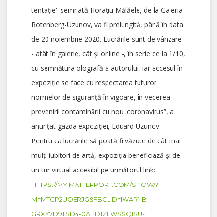
tentație'' semnată Horațiu Mălăele, de la Galeria
Rotenberg-Uzunov, va fi prelungită, până în data
de 20 noiembrie 2020. Lucrările sunt de vânzare
- atât în galerie, cât și online -, în serie de la 1/10,
cu semnătura olografă a autorului, iar accesul în
expoziție se face cu respectarea tuturor
normelor de siguranță în vigoare, în vederea
prevenirii contaminării cu noul coronavirus”, a
anunțat gazda expoziției, Eduard Uzunov.
Pentru ca lucrările să poată fi văzute de cât mai
mulți iubitori de artă, expoziția beneficiază și de
un tur virtual accesibil pe următorul link:
HTTPS://MY.MATTERPORT.COM/SHOW/?
M=MTGP2UQERJG&FBCLID=IWAR1-B-
GRXY7D9TSD4-0AHD1ZFWSSQISU-