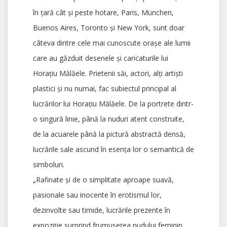
în țară cât și peste hotare, Paris, München,
Buenos Aires, Toronto și New York, sunt doar
câteva dintre cele mai cunoscute orașe ale lumii
care au găzduit desenele și caricaturile lui
Horațiu Mălăele. Prietenii săi, actori, alți artiști
plastici și nu numai, fac subiectul principal al
lucrărilor lui Horațiu Mălăele. De la portrete dintr-
o singură linie, până la nuduri atent construite,
de la acuarele până la pictură abstractă densă,
lucrările sale ascund în esenţa lor o semantică de
simboluri.
„Rafinate şi de o simplitate aproape suavă,
pasionale sau inocente în erotismul lor,
dezinvolte sau timide, lucrările prezente în
expoziţie surprind frumusețea nudului feminin,