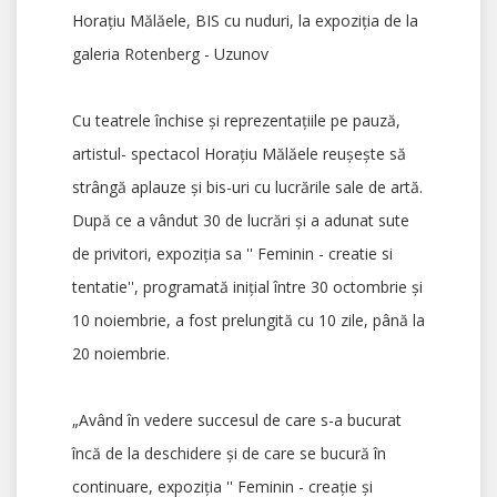
Horațiu Mălăele, BIS cu nuduri, la expoziția de la
galeria Rotenberg - Uzunov
Cu teatrele închise și reprezentațiile pe pauză,
artistul- spectacol Horațiu Mălăele reușește să
strângă aplauze și bis-uri cu lucrările sale de artă.
După ce a vândut 30 de lucrări și a adunat sute
de privitori, expoziția sa '' Feminin - creatie si
tentatie'', programată inițial între 30 octombrie și
10 noiembrie, a fost prelungită cu 10 zile, până la
20 noiembrie.
„Având în vedere succesul de care s-a bucurat
încă de la deschidere și de care se bucură în
continuare, expoziția '' Feminin - creație și