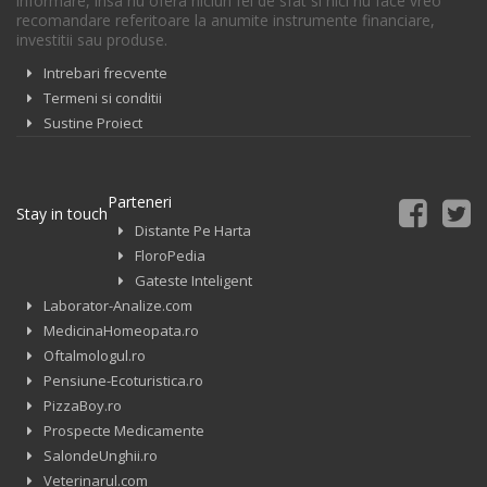
informare, insa nu ofera niciun fel de sfat si nici nu face vreo
recomandare referitoare la anumite instrumente financiare,
investitii sau produse.
Intrebari frecvente
Termeni si conditii
Sustine Proiect
Parteneri
Stay in touch
Distante Pe Harta
FloroPedia
Gateste Inteligent
Laborator-Analize.com
MedicinaHomeopata.ro
Oftalmologul.ro
Pensiune-Ecoturistica.ro
PizzaBoy.ro
Prospecte Medicamente
SalondeUnghii.ro
Veterinarul.com