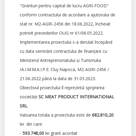
"Granturi pentru capital de lucru AGRI-FOOD"
conform contractului de acordare a ajutorului de
stat nr. M2-AGRI-2456 din 18.06.2022, încheiat
potrivit prevederilor OUG nr 61/06.05.2022.
Implementarea proiectului s-a derulat începând
cu data semnării contractului de finanțare cu
Ministerul Antreprenoriatului și Turismului
/A.I.M.M.A.I.P.E. Cluj-Napoca, M2-AGRI-2456 /
21.06.2022 până la data de 31.03.2023.
Obiectivul proiectului îl reprezintă sprijinirea
societății
SC MEAT PRODUCT INTERNATIONAL
SRL
.
Valoarea totala a proiectului este de
682.810,20
lei din care:
-
593.748,00
lei grant acordat