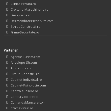
Clinica-Privata.ro
Croitorie-Marochinarie.ro
Desajcaine.ro
DezmembrariPieseAuto.com
EchipaConstructii.ro
Firma-Securitate.ro
Parteneri
Agentie-Turism.com
Anvelope-Sh.com
Apicultorul.com
Birouri-Cadastru.ro
Cabinet-Individual.ro
Cabinet-Psihologie.com
CentraleBoilere.ro
Centru-Copiere.ro
ComandaMancare.com
CramaVinuri.ro