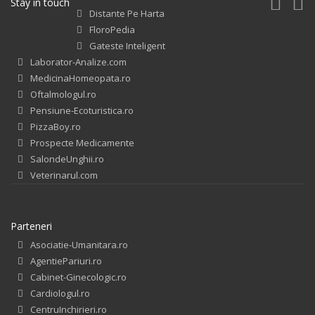
Stay in touch
Distante Pe Harta
FloroPedia
Gateste Inteligent
Laborator-Analize.com
MedicinaHomeopata.ro
Oftalmologul.ro
Pensiune-Ecoturistica.ro
PizzaBoy.ro
Prospecte Medicamente
SalondeUnghii.ro
Veterinarul.com
Parteneri
Asociatie-Umanitara.ro
AgentiePariuri.ro
Cabinet-Ginecologic.ro
Cardiologul.ro
CentruInchirieri.ro