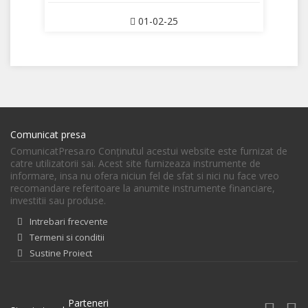
01-02-25
Comunicat presa
ComunicatPresa.ro Conţinutul acestui website este furnizat de
catre utilizatorii sai. Acest site furnizeaza instrumente de
informare, insa nu ofera niciun fel de sfat si nici nu face vreo
recomandare referitoare la anumite instrumente financiare,
investitii sau produse.
Intrebari frecvente
Termeni si conditii
Sustine Proiect
Parteneri