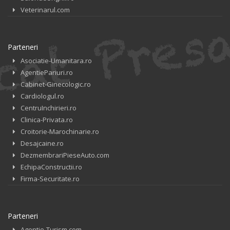
Veterinarul.com
Parteneri
Asociatie-Umanitara.ro
AgentiePariuri.ro
Cabinet-Ginecologic.ro
Cardiologul.ro
CentruInchirieri.ro
Clinica-Privata.ro
Croitorie-Marochinarie.ro
Desajcaine.ro
DezmembrariPieseAuto.com
EchipaConstructii.ro
Firma-Securitate.ro
Parteneri
Agentie-Turism.com