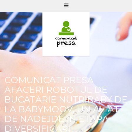
COMUNICAT PRESA
AFACERI ROBOTUL DE
BUCATARIE NUTRIBABY DE
LA BABYMOOV, UN ALIAT
DE NADEJDE IN ETAPA
DIVERSIFICARII