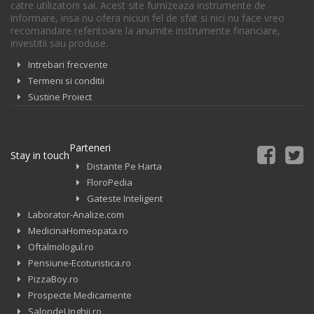
catre utilizatorii sai. Acest site furnizeaza instrumente de
informare, insa nu ofera niciun fel de sfat si nici nu face vreo
recomandare referitoare la anumite instrumente financiare,
investitii sau produse.
Intrebari frecvente
Termeni si conditii
Sustine Proiect
Parteneri
Stay in touch
Distante Pe Harta
FloroPedia
Gateste Inteligent
Laborator-Analize.com
MedicinaHomeopata.ro
Oftalmologul.ro
Pensiune-Ecoturistica.ro
PizzaBoy.ro
Prospecte Medicamente
SalondeUnghii.ro