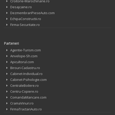
Croitorie-Marochinarie.ro
Desajcaine.ro
DezmembrariPieseAuto.com
EchipaConstructii.ro
Firma-Securitate.ro
Parteneri
Agentie-Turism.com
Anvelope-Sh.com
Apicultorul.com
Birouri-Cadastru.ro
Cabinet-Individual.ro
Cabinet-Psihologie.com
CentraleBoilere.ro
Centru-Copiere.ro
ComandaMancare.com
CramaVinuri.ro
FirmaTractariAuto.ro