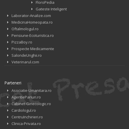
FloroPedia
Gateste Inteligent
Laborator-Analize.com
MedicinaHomeopata.ro
Oftalmologul.ro
Pensiune-Ecoturistica.ro
PizzaBoy.ro
Prospecte Medicamente
SalondeUnghii.ro
Veterinarul.com
Parteneri
Asociatie-Umanitara.ro
AgentiePariuri.ro
Cabinet-Ginecologic.ro
Cardiologul.ro
CentruInchirieri.ro
Clinica-Privata.ro