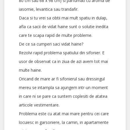
80 cm sau 68 x 98 cm) si parfumati cu aroma de
iasomie, levantica sau trandafir.
Daca si tu vrei sa obtii mai mult spatiu in dulap,
afla ca sacii de vidat haine sunt o solutie inedita
care te scapa rapid de multe probleme.
De ce sa cumperi saci vidat haine?
Rezolvi rapid problema spatiului din sifonier. E
usor de observat ca in ziua de azi avem tot mai
multe haine.
Oricand de mare ar fi sifonierul sau dressingul
mereu se intampla sa ajungem intr-un moment
in care ni se pare ca suntem coplesiti de atatea
articole vestimentare.
Problema este cu atat mai mare pentru cei care
locuiesc in garsoniere, la camin, in apartamente