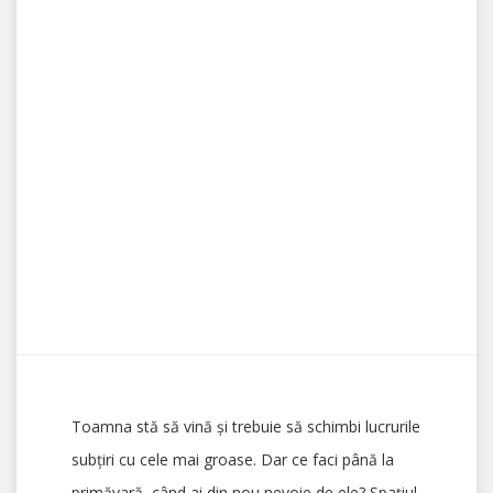
Toamna stă să vină şi trebuie să schimbi lucrurile
subţiri cu cele mai groase. Dar ce faci până la
primăvară, când ai din nou nevoie de ele? Spaţiul