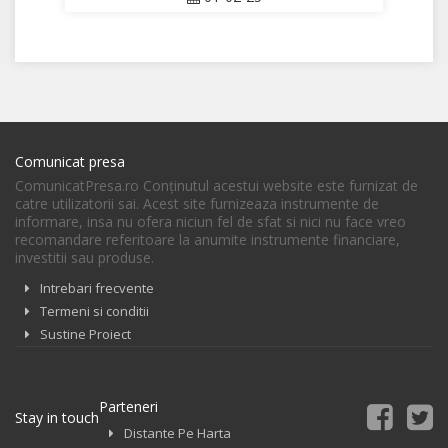
Comunicat presa
ComunicatPresa.ro Conţinutul acestui website este furnizat de
catre utilizatorii sai. Acest site furnizeaza instrumente de
informare, insa nu ofera niciun fel de sfat si nici nu face vreo
recomandare referitoare la anumite instrumente financiare,
investitii sau produse.
Intrebari frecvente
Termeni si conditii
Sustine Proiect
Parteneri
Stay in touch
Distante Pe Harta