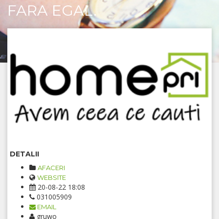
FARA EGAL.
DETALII
AFACERI
WEBSITE
20-08-22 18:08
031005909
EMAIL
gruwo