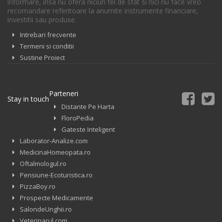
informare, insa nu ofera niciun fel de sfat si nici nu face vreo
recomandare referitoare la anumite instrumente financiare,
investitii sau produse.
Intrebari frecvente
Termeni si conditii
Sustine Proiect
Parteneri
Stay in touch
Distante Pe Harta
FloroPedia
Gateste Inteligent
Laborator-Analize.com
MedicinaHomeopata.ro
Oftalmologul.ro
Pensiune-Ecoturistica.ro
PizzaBoy.ro
Prospecte Medicamente
SalondeUnghii.ro
Veterinarul.com