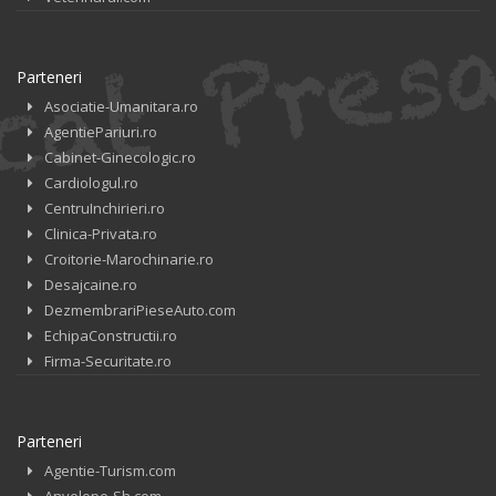
Parteneri
Asociatie-Umanitara.ro
AgentiePariuri.ro
Cabinet-Ginecologic.ro
Cardiologul.ro
CentruInchirieri.ro
Clinica-Privata.ro
Croitorie-Marochinarie.ro
Desajcaine.ro
DezmembrariPieseAuto.com
EchipaConstructii.ro
Firma-Securitate.ro
Parteneri
Agentie-Turism.com
Anvelope-Sh.com