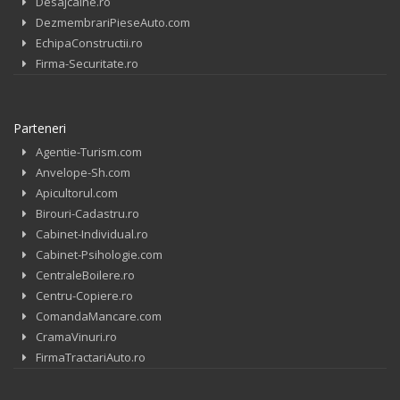
Desajcaine.ro
DezmembrariPieseAuto.com
EchipaConstructii.ro
Firma-Securitate.ro
Parteneri
Agentie-Turism.com
Anvelope-Sh.com
Apicultorul.com
Birouri-Cadastru.ro
Cabinet-Individual.ro
Cabinet-Psihologie.com
CentraleBoilere.ro
Centru-Copiere.ro
ComandaMancare.com
CramaVinuri.ro
FirmaTractariAuto.ro