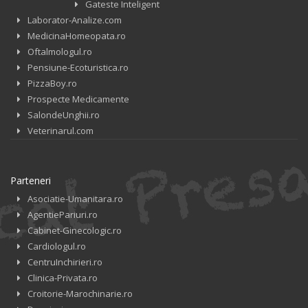
Gateste Inteligent
Laborator-Analize.com
MedicinaHomeopata.ro
Oftalmologul.ro
Pensiune-Ecoturistica.ro
PizzaBoy.ro
Prospecte Medicamente
SalondeUnghii.ro
Veterinarul.com
Parteneri
Asociatie-Umanitara.ro
AgentiePariuri.ro
Cabinet-Ginecologic.ro
Cardiologul.ro
CentruInchirieri.ro
Clinica-Privata.ro
Croitorie-Marochinarie.ro