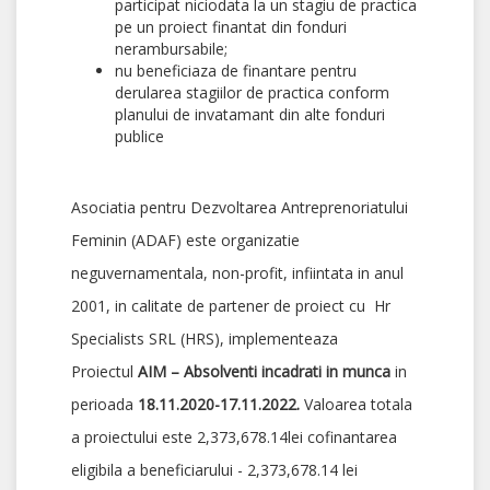
participat niciodata la un stagiu de practica
pe un proiect finantat din fonduri
nerambursabile;
nu beneficiaza de finantare pentru
derularea stagiilor de practica conform
planului de invatamant din alte fonduri
publice
Asociatia pentru Dezvoltarea Antreprenoriatului
Feminin (ADAF) este organizatie
neguvernamentala, non-profit, infiintata in anul
2001, in calitate de partener de proiect cu Hr
Specialists SRL (HRS), implementeaza
Proiectul
AIM –
Absolventi incadrati in munca
in
perioada
18.11.2020-17.11.2022.
Valoarea totala
a proiectului este 2,373,678.14lei cofinantarea
eligibila a beneficiarului - 2,373,678.14 lei