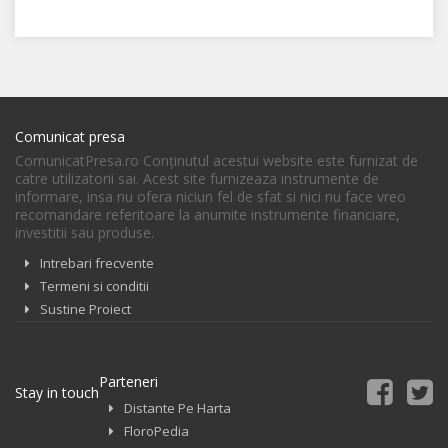
Comunicat presa
ComunicatPresa.ro Conţinutul acestui website este furnizat de
catre utilizatorii sai. Acest site furnizeaza instrumente de
informare, insa nu ofera niciun fel de sfat si nici nu face vreo
recomandare referitoare la anumite instrumente financiare,
investitii sau produse.
Intrebari frecvente
Termeni si conditii
Sustine Proiect
Parteneri
Stay in touch
Distante Pe Harta
FloroPedia